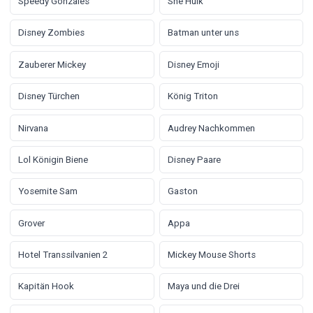
Speedy Gonzales
She Hulk
Disney Zombies
Batman unter uns
Zauberer Mickey
Disney Emoji
Disney Türchen
König Triton
Nirvana
Audrey Nachkommen
Lol Königin Biene
Disney Paare
Yosemite Sam
Gaston
Grover
Appa
Hotel Transsilvanien 2
Mickey Mouse Shorts
Kapitän Hook
Maya und die Drei