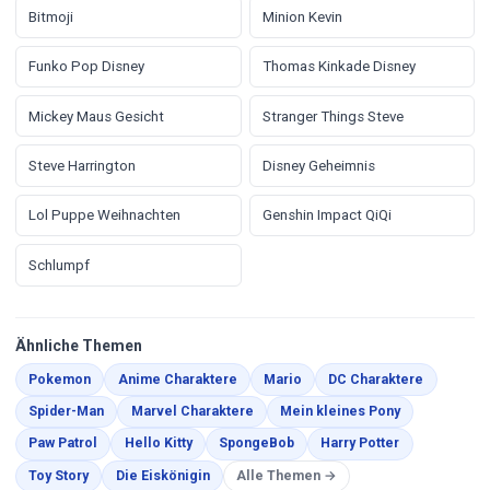
Bitmoji
Minion Kevin
Funko Pop Disney
Thomas Kinkade Disney
Mickey Maus Gesicht
Stranger Things Steve
Steve Harrington
Disney Geheimnis
Lol Puppe Weihnachten
Genshin Impact QiQi
Schlumpf
Ähnliche Themen
Malvorlagen
Malvorlagen
Malvorlagen
Malvorla
Pokemon
Anime Charaktere
Mario
DC Charaktere
Malvorlagen
Malvorlagen
Malvorlagen
Spider-Man
Marvel Charaktere
Mein kleines Pony
Malvorlagen
Malvorlagen
Malvorlagen
Malvorlagen
Paw Patrol
Hello Kitty
SpongeBob
Harry Potter
Malvorlagen
Malvorlagen
Toy Story
Die Eiskönigin
Alle Themen →