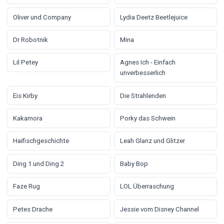
Oliver und Company
Lydia Deetz Beetlejuice
Dr Robotnik
Mina
Lil Petey
Agnes Ich - Einfach
unverbesserlich
Eis Kirby
Die Strahlenden
Kakamora
Porky das Schwein
Haifischgeschichte
Leah Glanz und Glitzer
Ding 1 und Ding 2
Baby Bop
Faze Rug
LOL Überraschung
Petes Drache
Jessie vom Disney Channel