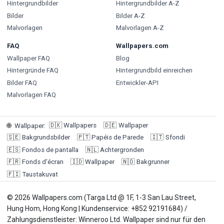
Hintergrundbilder
Hintergrundbilder A-Z
Bilder
Bilder A-Z
Malvorlagen
Malvorlagen A-Z
FAQ
Wallpapers.com
Wallpaper FAQ
Blog
Hintergründe FAQ
Hintergrundbild einreichen
Bilder FAQ
Entwickler-API
Malvorlagen FAQ
🇩🇰
Wallpapers
🇩🇪
Wallpaper
🌐
Wallpaper
:
🇸🇪
Bakgrundsbilder
🇵🇹
Papéis de Parede
🇮🇹
Sfondi
🇪🇸
Fondos de pantalla
🇳🇱
Achtergronden
🇫🇷
Fonds d'écran
🇮🇩
Wallpaper
🇳🇴
Bakgrunner
🇫🇮
Taustakuvat
© 2026 Wallpapers.com (Targa Ltd @ 1F, 1-3 San Lau Street,
Hung Hom, Hong Kong | Kundenservice: +852 92191684) /
Zahlungsdienstleister: Winneroo Ltd. Wallpaper sind nur für den