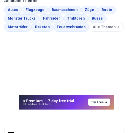
Ähnliche Themen
Malvorlagen
Malvorlagen
Malvorlagen
Malvorlagen
Malvorlage
Autos
Flugzeuge
Baumaschinen
Züge
Boote
Malvorlagen
Malvorlagen
Malvorlagen
Malvorlagen
Monster Trucks
Fahrräder
Traktoren
Busse
Malvorlagen
Malvorlagen
Malvorlagen
Motorräder
Raketen
Feuerwehrautos
Alle Themen →
⭐ Premium — 7-day free trial
Try Free →
8K · ad-free · bulk tools