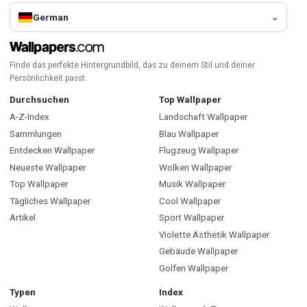
German
Finde das perfekte Hintergrundbild, das zu deinem Stil und deiner
Persönlichkeit passt.
Durchsuchen
Top Wallpaper
A-Z-Index
Landschaft Wallpaper
Sammlungen
Blau Wallpaper
Entdecken Wallpaper
Flugzeug Wallpaper
Neueste Wallpaper
Wolken Wallpaper
Top Wallpaper
Musik Wallpaper
Tägliches Wallpaper
Cool Wallpaper
Artikel
Sport Wallpaper
Violette Ästhetik Wallpaper
Gebäude Wallpaper
Golfen Wallpaper
Typen
Index