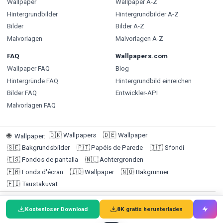
Wallpaper
Wallpaper A-Z
Hintergrundbilder
Hintergrundbilder A-Z
Bilder
Bilder A-Z
Malvorlagen
Malvorlagen A-Z
FAQ
Wallpapers.com
Wallpaper FAQ
Blog
Hintergründe FAQ
Hintergrundbild einreichen
Bilder FAQ
Entwickler-API
Malvorlagen FAQ
🇩🇰
Wallpapers
🇩🇪
Wallpaper
🌐
Wallpaper
:
🇸🇪
Bakgrundsbilder
🇵🇹
Papéis de Parede
🇮🇹
Sfondi
🇪🇸
Fondos de pantalla
🇳🇱
Achtergronden
🇫🇷
Fonds d'écran
🇮🇩
Wallpaper
🇳🇴
Bakgrunner
🇫🇮
Taustakuvat
© 2026 Wallpapers.com (Targa Ltd @ 1F, 1-3 San Lau Street,
Kostenloser Download
8K gratis herunterladen
Hung Hom, Hong Kong | Kundenservice: +852 92191684) /