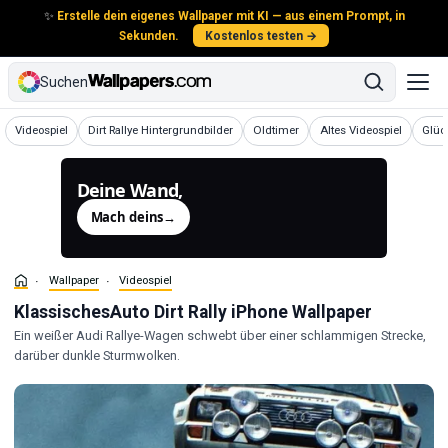
✨
Erstelle dein eigenes Wallpaper mit KI — aus einem Prompt, in
Sekunden.
Kostenlos testen →
Suchen
Wallpaper
Wallpaper
Wallpaper
Wallpaper
Wall
Videospiel
Dirt Rallye Hintergrundbilder
Oldtimer
Altes Videospiel
Glüc
Deine Wand,
generiert.
Mach deins
→
Wallpaper
Videospiel
KlassischesAuto Dirt Rally iPhone Wallpaper
Ein weißer Audi Rallye-Wagen schwebt über einer schlammigen Strecke,
darüber dunkle Sturmwolken.