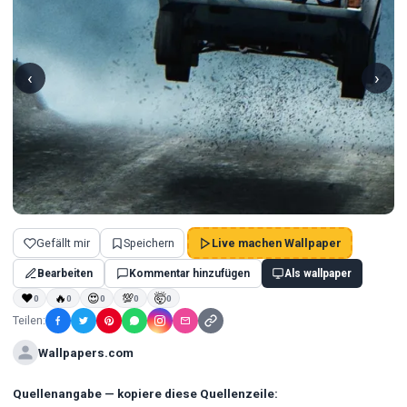
‹
›
Gefällt mir
Speichern
Live machen Wallpaper
Bearbeiten
Kommentar hinzufügen
Als wallpaper
❤
🔥
😍
💯
🤯
0
0
0
0
0
Teilen:
Wallpapers.com
Quellenangabe — kopiere diese Quellenzeile: