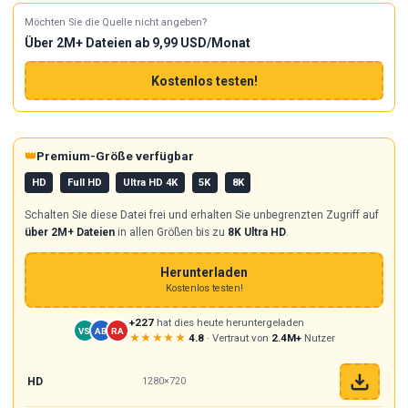
Möchten Sie die Quelle nicht angeben?
Über 2M+ Dateien ab 9,99 USD/Monat
Kostenlos testen!
👑
Premium-Größe verfügbar
HD
Full HD
Ultra HD 4K
5K
8K
Schalten Sie diese Datei frei und erhalten Sie unbegrenzten Zugriff auf
über 2M+ Dateien
in allen Größen bis zu
8K Ultra HD
.
Herunterladen
Kostenlos testen!
+227
hat dies heute heruntergeladen
VS
AB
RA
★★★★★
4.8
· Vertraut von
2.4M+
Nutzer
HD
1280×720