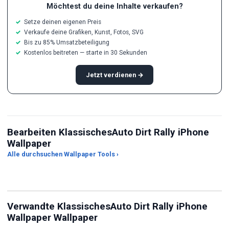
Möchtest du deine Inhalte verkaufen?
Setze deinen eigenen Preis
Verkaufe deine Grafiken, Kunst, Fotos, SVG
Bis zu 85% Umsatzbeteiligung
Kostenlos beitreten — starte in 30 Sekunden
Jetzt verdienen →
Bearbeiten KlassischesAuto Dirt Rally iPhone
KI
Wallpaper
Seitenverhältnis-
Kos
Alle durchsuchen Wallpaper Tools ›
Beschneider
JPG-zu-PNG-Konverter
ein
Verwandte KlassischesAuto Dirt Rally iPhone
Wallpaper Wallpaper