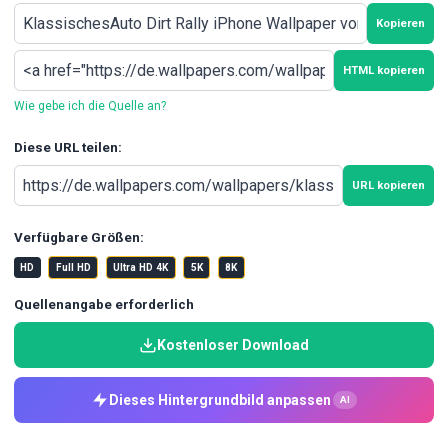
Kopieren
HTML kopieren
Wie gebe ich die Quelle an?
Diese URL teilen:
URL kopieren
Verfügbare Größen:
HD
Full HD
Ultra HD 4K
5K
8K
Quellenangabe erforderlich
Kostenloser Download
Dieses Hintergrundbild anpassen
AI