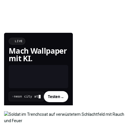
LIVE
Mach Wallpaper
mit KI.
Testen
→
›