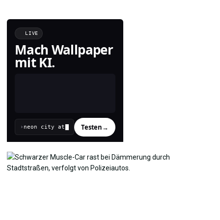
LIVE
Mach Wallpaper
mit KI.
Testen
→
›