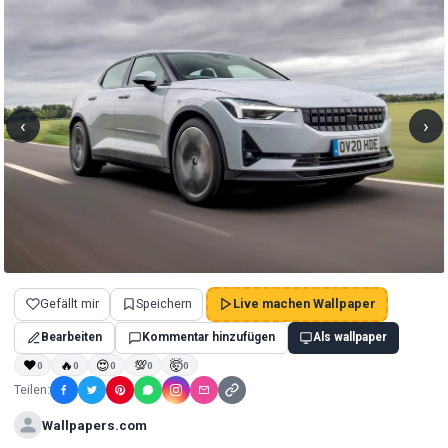
‹
›
Gefällt mir
Speichern
Live machen Wallpaper
Bearbeiten
Kommentar hinzufügen
Als wallpaper
❤
🔥
😍
💯
🤯
0
0
0
0
0
Teilen:
Wallpapers.com