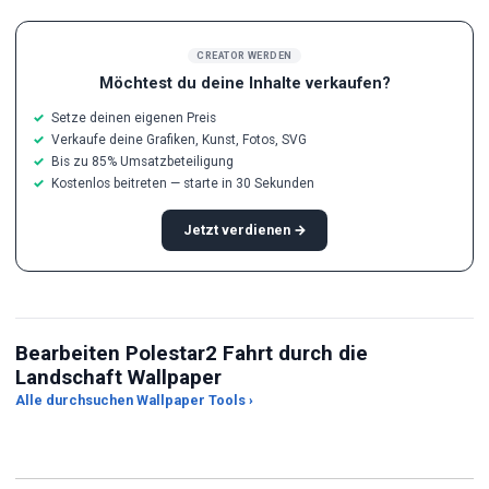
CREATOR WERDEN
Möchtest du deine Inhalte verkaufen?
Setze deinen eigenen Preis
Verkaufe deine Grafiken, Kunst, Fotos, SVG
Bis zu 85% Umsatzbeteiligung
Kostenlos beitreten — starte in 30 Sekunden
Jetzt verdienen →
Bearbeiten Polestar2 Fahrt durch die
KI
Landschaft Wallpaper
Seitenverhältnis-
Kos
Alle durchsuchen Wallpaper Tools ›
Beschneider
JPG-zu-PNG-Konverter
ein