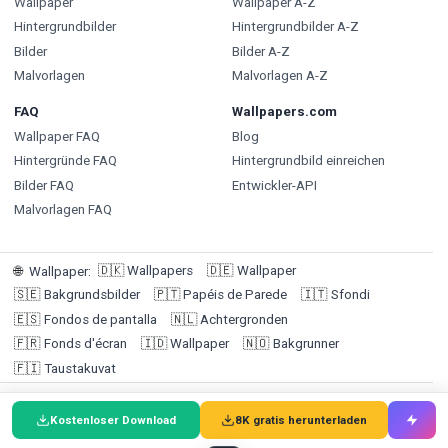
Wallpaper
Wallpaper A-Z
Hintergrundbilder
Hintergrundbilder A-Z
Bilder
Bilder A-Z
Malvorlagen
Malvorlagen A-Z
FAQ
Wallpapers.com
Wallpaper FAQ
Blog
Hintergründe FAQ
Hintergrundbild einreichen
Bilder FAQ
Entwickler-API
Malvorlagen FAQ
🇩🇰
Wallpapers
🇩🇪
Wallpaper
🌐
Wallpaper
:
🇸🇪
Bakgrundsbilder
🇵🇹
Papéis de Parede
🇮🇹
Sfondi
🇪🇸
Fondos de pantalla
🇳🇱
Achtergronden
🇫🇷
Fonds d'écran
🇮🇩
Wallpaper
🇳🇴
Bakgrunner
🇫🇮
Taustakuvat
© 2026 Wallpapers.com (Targa Ltd @ 1F, 1-3 San Lau Street,
Kostenloser Download
8K gratis herunterladen
Hung Hom, Hong Kong | Kundenservice: +852 92191684) /