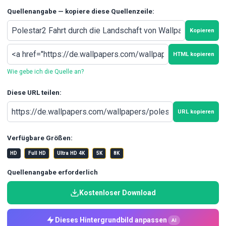
Quellenangabe — kopiere diese Quellenzeile:
Kopieren
HTML kopieren
Wie gebe ich die Quelle an?
Diese URL teilen:
URL kopieren
Verfügbare Größen:
HD
Full HD
Ultra HD 4K
5K
8K
Quellenangabe erforderlich
Kostenloser Download
Dieses Hintergrundbild anpassen
AI