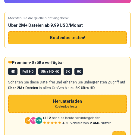
Möchten Sie die Quelle nicht angeben?
Über 2M+ Dateien ab 9,99 USD/Monat
Kostenlos testen!
👑
Premium-Größe verfügbar
HD
Full HD
Ultra HD 4K
5K
8K
Schalten Sie diese Datei frei und erhalten Sie unbegrenzten Zugriff auf
über 2M+ Dateien
in allen Größen bis zu
8K Ultra HD
.
Herunterladen
Kostenlos testen!
+112
hat dies heute heruntergeladen
JM
VS
NW
★★★★★
4.8
· Vertraut von
2.4M+
Nutzer