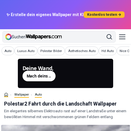
✨ Erstelle dein eigenes Wallpaper mit KI
Kostenlos testen →
Suchen
Wallpaper
Wallpaper
Wallpaper
Wallpaper
Wallpaper
Wallpap
Auto
Luxus Auto
Polestar Bilder
Ästhetisches Auto
Hd Auto
Nice Ca
Deine Wand,
generiert.
Mach deins
→
Wallpaper
Auto
Polestar2 Fahrt durch die Landschaft Wallpaper
Ein elegantes silbernes Elektroauto rast auf einer Landstraße unter einem
bewölkten Himmel mit verschwommenen grünen Feldern entlang.