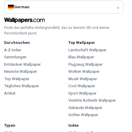
German
Finde das perfekte Hintergrundbild, das zu deinem Stil und deiner
Persönlichkeit passt.
Durchsuchen
Top Wallpaper
A-Z-Index
Landschaft Wallpaper
Sammlungen
Blau Wallpaper
Entdecken Wallpaper
Flugzeug Wallpaper
Neueste Wallpaper
Wolken Wallpaper
Top Wallpaper
Musik Wallpaper
Tägliches Wallpaper
Cool Wallpaper
Artikel
Sport Wallpaper
Violette Ästhetik Wallpaper
Gebäude Wallpaper
Golfen Wallpaper
Typen
Index