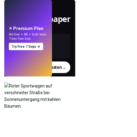
LIVE
Mach Wallpaper
mit KI.
⭐ Premium Plan
Ad-free + 8K + bulk tools.
7-day free trial.
Try Free 7 Days →
Testen
→
›