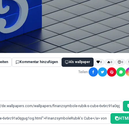
eiten
Kommentar hinzufügen
Als wallpaper
❤
🔥
😍
0
0
0
Teilen:
HTML