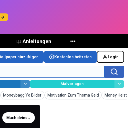
n →
Anleitungen
Wallpaper hinzufügen
Kostenlos beitreten
Login
Malvorlagen
Wallpaper
Wallpaper
Wallpaper
Moneybagg Yo Bilder
Motivation Zum Thema Geld
Money Heist 
Mach deins
→