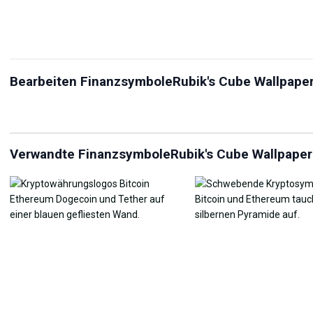
Bearbeiten FinanzsymboleRubik's Cube Wallpape
JPG-Kompressor
Live Wallpaper Maker
Hi
Verwandte FinanzsymboleRubik's Cube Wallpaper