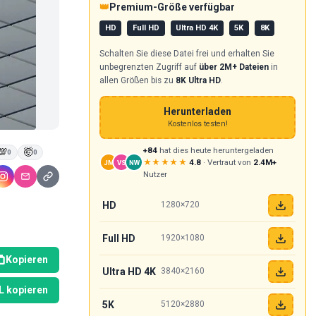
👑
Premium-Größe verfügbar
HD
Full HD
Ultra HD 4K
5K
8K
Schalten Sie diese Datei frei und erhalten Sie
unbegrenzten Zugriff auf
über 2M+ Dateien
in
allen Größen bis zu
8K Ultra HD
.
Herunterladen
Kostenlos testen!
+84
hat dies heute heruntergeladen
💯
🤯
0
0
★★★★★
4.8
· Vertraut von
2.4M+
JM
VS
NW
Nutzer
HD
1280×720
Full HD
1920×1080
Kopieren
Ultra HD 4K
3840×2160
 kopieren
5K
5120×2880