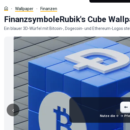
Wallpaper
Finanzen
FinanzsymboleRubik's Cube Wallp
Ein blauer 3D-Würfel mit Bitcoin-, Dogecoin- und Ethereum-Logos st
←
‹
Nutze die ← → Pfei