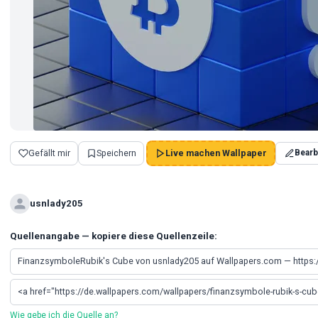
Gefällt mir
Speichern
Live machen Wallpaper
Bearb
usnlady205
Quellenangabe — kopiere diese Quellenzeile:
Wie gebe ich die Quelle an?