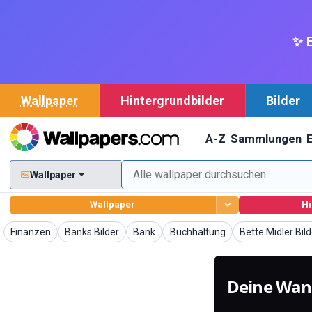
✨ E
Wallpaper
Hintergrundbilder
Bilder
A-Z
Sammlungen
Wallpaper
Wallpaper
Hi
Wallpaper
Wallpaper
Wallpaper
Wallpaper
Wallpaper
Finanzen
Banks Bilder
Bank
Buchhaltung
Bette Midler Bild
Deine Wan