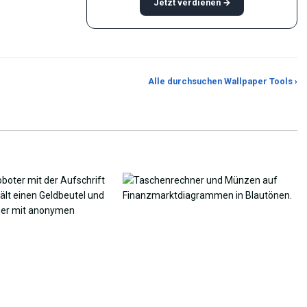
Jetzt verdienen →
rundbild-
Seitenverhältnis-
Alle durchsuchen Wallpaper Tools ›
Photo to Wallpaper Maker
Beschneider