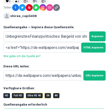
❤
🔥
😍
💯
🤯
0
0
0
0
0
Teilen:
shiree_capili408
Quellenangabe — kopiere diese Quellenzeile:
Kopieren
HTML kopieren
Wie gebe ich die Quelle an?
Diese URL teilen:
URL kopieren
Verfügbare Größen:
HD
Full HD
Ultra HD 4K
5K
8K
Quellenangabe erforderlich