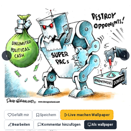
‹
›
Gefällt mir
Speichern
Live machen Wallpaper
Bearbeiten
Kommentar hinzufügen
Als wallpaper