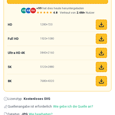
+99
hat dies heute heruntergeladen
VS
AB
RA
★★★★★
4.8
· Vertraut von
2.4M+
Nutzer
HD
1280×720
Full HD
1920×1080
Ultra HD 4K
3840×2160
5K
5120×2880
8K
7680×4320
Lizenztyp:
Kostenloses SVG
Quellenangabe ist erforderlich
Wie gebe ich die Quelle an?
Dateityp:
JPG
Wie bearbeiten?