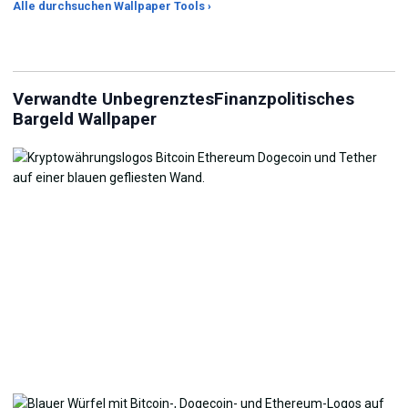
Alle durchsuchen Wallpaper Tools ›
JPG-Kompressor
Live Wallpaper Maker
Hi
Verwandte UnbegrenztesFinanzpolitisches
Bargeld Wallpaper