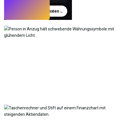
Testen
→
›