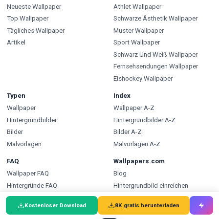
Neueste Wallpaper
Athlet Wallpaper
Top Wallpaper
Schwarze Ästhetik Wallpaper
Tägliches Wallpaper
Muster Wallpaper
Artikel
Sport Wallpaper
Schwarz Und Weiß Wallpaper
Fernsehsendungen Wallpaper
Eishockey Wallpaper
Typen
Index
Wallpaper
Wallpaper A-Z
Hintergrundbilder
Hintergrundbilder A-Z
Bilder
Bilder A-Z
Malvorlagen
Malvorlagen A-Z
FAQ
Wallpapers.com
Wallpaper FAQ
Blog
Hintergründe FAQ
Hintergrundbild einreichen
Bilder FAQ
Entwickler-API
Kostenloser Download
8K gratis herunterladen
Malvorlagen FAQ