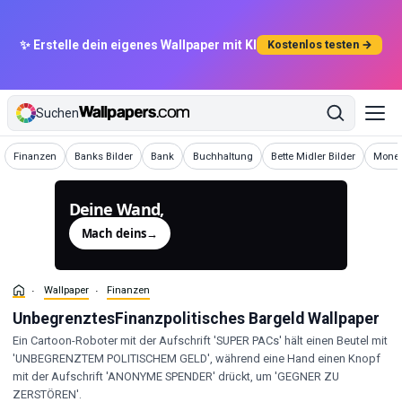
✨ Erstelle dein eigenes Wallpaper mit KI
Kostenlos testen →
Suchen
Wallpaper
Wallpaper
Wallpaper
Wallpaper
Wallpaper
Wallp
Finanzen
Banks Bilder
Bank
Buchhaltung
Bette Midler Bilder
Money
Deine Wand,
generiert.
Mach deins
→
Wallpaper
Finanzen
UnbegrenztesFinanzpolitisches Bargeld Wallpaper
Ein Cartoon-Roboter mit der Aufschrift 'SUPER PACs' hält einen Beutel mit
'UNBEGRENZTEM POLITISCHEM GELD', während eine Hand einen Knopf
mit der Aufschrift 'ANONYME SPENDER' drückt, um 'GEGNER ZU
ZERSTÖREN'.