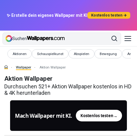
✨ Erstelle dein eigenes Wallpaper mit KI
Kostenlos testen →
Suchen
Wallpaper
Wallpaper
Wallpaper
Wallpaper
Wallp
Aktionen
Schauspielkunst
Abspielen
Bewegung
Antra
Wallpaper
Aktion Wallpaper
Aktion Wallpaper
Durchsuchen 521+ Aktion Wallpaper kostenlos in HD
& 4K herunterladen
Mach Wallpaper mit KI.
Kostenlos testen
→