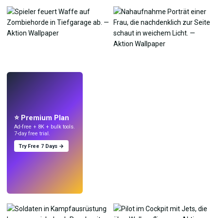
LIVE
Mach Wallpaper
mit KI.
⭐ Premium Plan
Ad-free + 8K + bulk tools.
7-day free trial.
Try Free 7 Days →
Testen
→
›