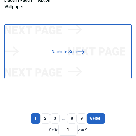
Nächste Seite
1
2
3
…
8
9
Weiter ›
Seite
von 9