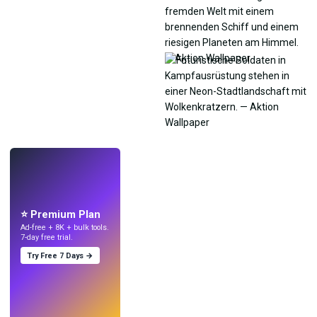
LIVE
Mach Wallpaper
mit KI.
⭐ Premium Plan
Ad-free + 8K + bulk tools.
7-day free trial.
Try Free 7 Days →
Testen
→
›