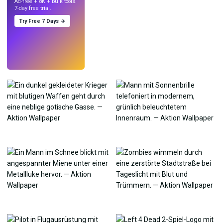
Ad-free + 8K + bulk tools.
7-day free trial.
Try Free 7 Days →
Testen
→
›