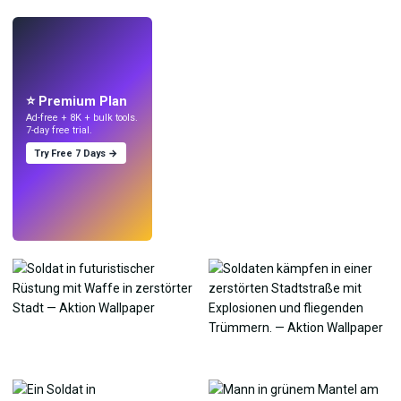
LIVE
Mach Wallpaper
mit KI.
⭐ Premium Plan
Ad-free + 8K + bulk tools.
7-day free trial.
Try Free 7 Days →
Testen
→
›