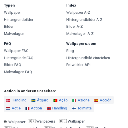
Typen
Index
Wallpaper
Wallpaper A-Z
Hintergrundbilder
Hintergrundbilder A-Z
Bilder
Bilder A-Z
Malvorlagen
Malvorlagen A-Z
FAQ
Wallpapers.com
Wallpaper FAQ
Blog
Hintergründe FAQ
Hintergrundbild einreichen
Bilder FAQ
Entwickler-API
Malvorlagen FAQ
Action in anderen Sprachen:
Handling
Åtgärd
Ação
Azione
Acción
Actie
Action
Handling
Toiminta
🇩🇰
Wallpapers
🇩🇪
Wallpaper
🌐
Wallpaper
: