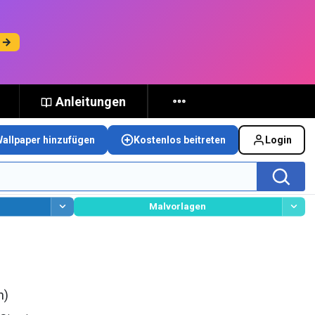
n →
Anleitungen
Wallpaper hinzufügen
Kostenlos beitreten
Login
Malvorlagen
n)