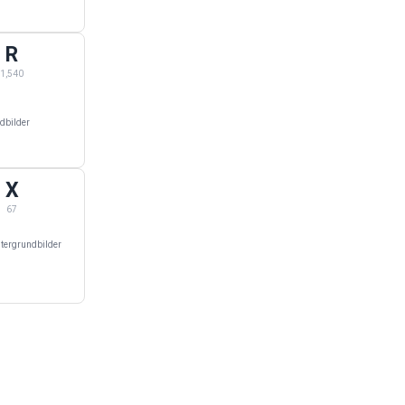
R
nnend mit Q
pers — 1,540 Kategorien beginnend mit R
1,540
dbilder
X
beginnend mit W
pers — 67 Kategorien beginnend mit X
67
tergrundbilder