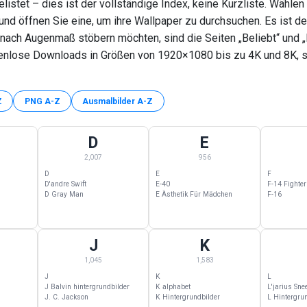
istet – dies ist der vollständige Index, keine Kurzliste. Wählen
und öffnen Sie eine, um ihre Wallpaper zu durchsuchen. Es ist d
nach Augenmaß stöbern möchten, sind die Seiten „Beliebt“ und „
tenlose Downloads in Größen von 1920×1080 bis zu 4K und 8K, 
Z
PNG A-Z
Ausmalbilder A-Z
D
E
nd mit B
 1,766 Kategorien beginnend mit C
D Wallpapers — 2,007 Kategorien beginnend mit D
E Wallpapers — 956 Kategorien beg
F Wallpap
2,007
956
D
E
F
D'andre Swift
E-40
F-14 Fighter
D Gray Man
E Ästhetik Für Mädchen
F-16
J
K
nd mit H
799 Kategorien beginnend mit I
J Wallpapers — 1,045 Kategorien beginnend mit J
K Wallpapers — 1,583 Kategorien b
L Wallpap
1,045
1,583
J
K
L
J Balvin hintergrundbilder
K alphabet
L'jarius Sne
J. C. Jackson
K Hintergrundbilder
L Hintergru