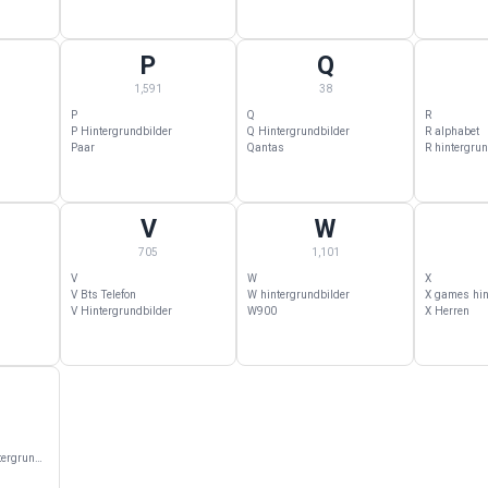
P
Q
nd mit N
 453 Kategorien beginnend mit O
P Wallpapers — 1,591 Kategorien beginnend mit P
Q Wallpapers — 38 Kategorien begi
R Wallpa
1,591
38
P
Q
R
P Hintergrundbilder
Q Hintergrundbilder
R alphabet
Paar
Qantas
R hintergrun
V
W
nd mit T
 349 Kategorien beginnend mit U
V Wallpapers — 705 Kategorien beginnend mit V
W Wallpapers — 1,101 Kategorien 
X Wallpa
705
1,101
V
W
X
V Bts Telefon
W hintergrundbilder
X games hin
V Hintergrundbilder
W900
X Herren
 mit Z
 832 Kategorien beginnend mit #
067 Squid Game hintergrundbilder
l