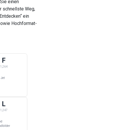
 Sie einen
er schnellste Weg,
Entdecken“ ein
sowie Hochformat-
F
innend mit E
ers — 1,264 Kategorien beginnend mit F
1,264
 Jet
L
eginnend mit K
ers — 1,247 Kategorien beginnend mit L
1,247
ed
ndbilder