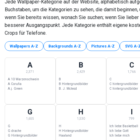
Jede Wallpaper-Kategorie auf der Website, alphabetisch aufgel
Buchstaben, um die Kategorien zu sehen, die damit beginnen, 
wenn Sie bereits wissen, wonach Sie suchen; wenn Sie lieber 
besserer Ausgangspunkt. Jede Kategorie enthält eigene kos
Crops für Telefone.
Wallpapers A-Z
Backgrounds A-Z
Pictures A-Z
SVG A-
A
B
C
A Wallpapers — 2,371 Kategorien beginnend mit A
B Wallpapers — 2,429 Kategorien beginne
C Wallpapers —
2,371
2,429
1,766
A 10 Warzenschwein
B
C
A Coruña
B Hintergrundbilder
C hintergrundbilder
A.j. Green
B. J. Mcleod
C hintergrundbilder
G
H
I
G Wallpapers — 1,655 Kategorien beginnend mit G
H Wallpapers — 1,530 Kategorien beginne
I Wallpapers — 
1,655
1,530
799
G
H
Ich liebe Basketball
G drache
H Hintergrundbilder
Ich liebe Gott
G Hintergrundbilder
Haaland
Ich liebe mich