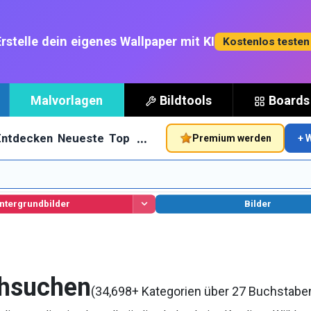
rstelle dein eigenes Wallpaper mit KI
Kostenlos teste
Malvorlagen
Bildtools
Boards
…
Entdecken
Neueste
Top
Premium werden
+ 
ntergrundbilder
Bilder
chsuchen
(34,698+ Kategorien über 27 Buchstabe