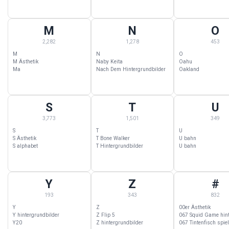
M
N
O
M Wallpapers — 2,282 Kategorien beginnend mit M
N Wallpapers — 1,278 Kategorien beginne
O Wallpapers —
2,282
1,278
453
M
N
O
M Ästhetik
Naby Keita
Oahu
Ma
Nach Dem Hintergrundbilder
Oakland
S
T
U
S Wallpapers — 3,773 Kategorien beginnend mit S
T Wallpapers — 1,501 Kategorien beginne
U Wallpapers —
3,773
1,501
349
S
T
U
S Ästhetik
T Bone Walker
U bahn
S alphabet
T Hintergrundbilder
U bahn
Y
Z
#
Y Wallpapers — 193 Kategorien beginnend mit Y
Z Wallpapers — 343 Kategorien beginnend
# Wallpapers —
193
343
832
Y
Z
00er Ästhetik
Y hintergrundbilder
Z Flip 5
Y20
Z hintergrundbilder
067 Tintenfisch spie