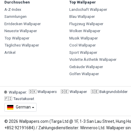
Durchsuchen
Top Wallpaper
A-Z-Index
Landschaft Wallpaper
Sammlungen
Blau Wallpaper
Entdecken Wallpaper
Flugzeug Wallpaper
Neueste Wallpaper
Wolken Wallpaper
Top Wallpaper
Musik Wallpaper
Tägliches Wallpaper
Cool Wallpaper
Artikel
Sport Wallpaper
Violette Ästhetik Wallpaper
Gebäude Wallpaper
Golfen Wallpaper
🇩🇰
Wallpapers
🇩🇪
Wallpaper
🇸🇪
Bakgrundsbilder
🌐
Wallpaper
:
🇫🇮
Taustakuvat
German
© 2026 Wallpapers.com (Targa Ltd @ 1F, 1-3 San Lau Street, Hung H
+852 92191684) / Zahlungsdienstleister: Winneroo Ltd. Wallpaper sin