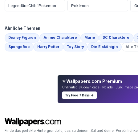
Legendäre Chibi Pokemon
Pokémon
G
Ähnliche Themen
Malvorlagen
Malvorlagen
Malvorlagen
Malv
Disney Figuren
Anime Charaktere
Mario
DC Charaktere
Malvorlagen
Malvorlagen
Malvorlagen
Malvorlag
SpongeBob
Harry Potter
Toy Story
Die Eiskönigin
Alle 
⭐ Wallpapers.com Premium
Unlimited 8K downloads · No ads · Bulk image pr
Try Free 7 Days →
Finde das perfekte Hintergrundbild, das zu deinem Stil und deiner Persönlichkei