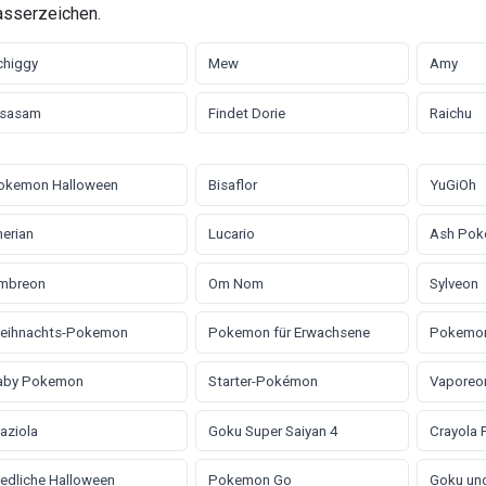
asserzeichen.
chiggy
Mew
Amy
isasam
Findet Dorie
Raichu
okemon Halloween
Bisaflor
YuGiOh
erian
Lucario
Ash Po
mbreon
Om Nom
Sylveon
eihnachts-Pokemon
Pokemon für Erwachsene
Pokemon
aby Pokemon
Starter-Pokémon
Vaporeo
aziola
Goku Super Saiyan 4
Crayola
edliche Halloween
Pokemon Go
Goku un