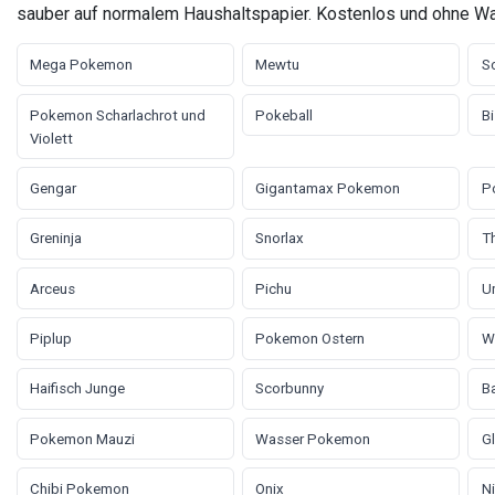
sauber auf normalem Haushaltspapier. Kostenlos und ohne W
Mega Pokemon
Mewtu
S
Pokemon Scharlachrot und
Pokeball
B
Violett
Gengar
Gigantamax Pokemon
P
Greninja
Snorlax
Th
Arceus
Pichu
U
Piplup
Pokemon Ostern
W
Haifisch Junge
Scorbunny
B
Pokemon Mauzi
Wasser Pokemon
Gl
Chibi Pokemon
Onix
Ni