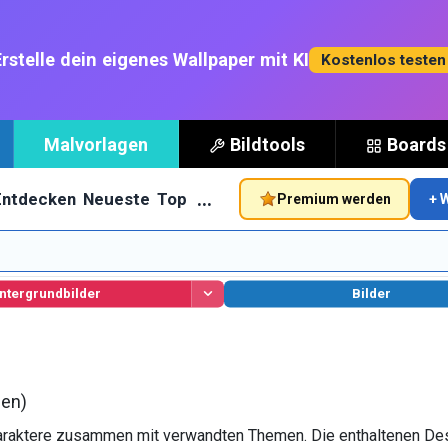
rstelle dein eigenes Wallpaper mit KI
Kostenlos teste
Malvorlagen
Bildtools
Boards
…
Entdecken
Neueste
Top
Premium werden
+ 
ntergrundbilder
Bilder
en)
araktere zusammen mit verwandten Themen. Die enthaltenen De