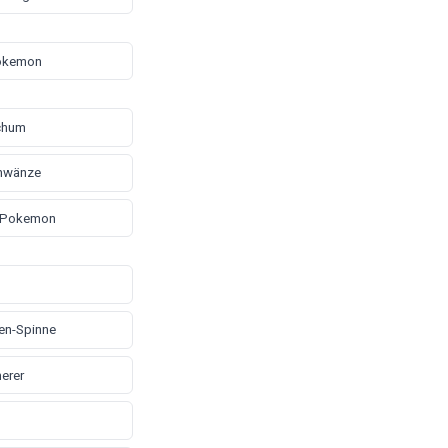
okemon
chum
hwänze
 Pokemon
en-Spinne
erer