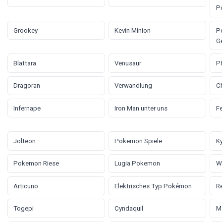
P
Grookey
Kevin Minion
P
G
Blattara
Venusaur
P
Dragoran
Verwandlung
C
Infernape
Iron Man unter uns
F
Jolteon
Pokemon Spiele
K
Pokemon Riese
Lugia Pokemon
W
Articuno
Elektrisches Typ Pokémon
R
Togepi
Cyndaquil
M