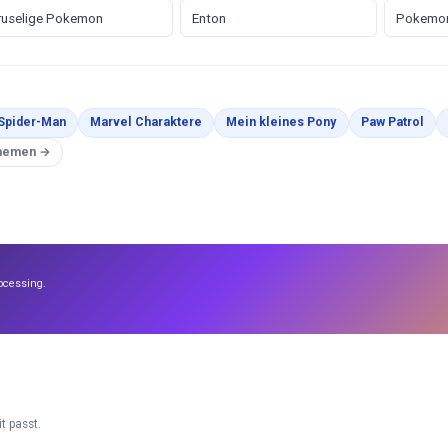
ruselige Pokemon
Enton
Pokemon
orlagen
Malvorlagen
Malvorlagen
Malvorlagen
Mal
Spider-Man
Marvel Charaktere
Mein kleines Pony
Paw Patrol
en
Themen →
ocessing.
t passt.