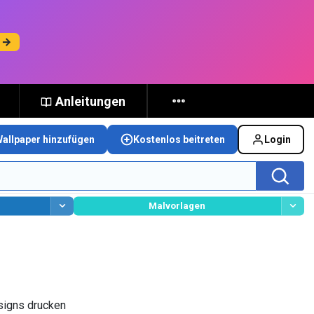
n →
Anleitungen
Wallpaper hinzufügen
Kostenlos beitreten
Login
Malvorlagen
signs drucken