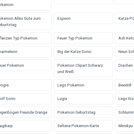
okemon
okemon Alles Gute zum
Espeon
Katze P
eburtstag
flanzen Typ Pokemon
Feuer Typ Pokemon
Ash Ket
harmeleon
Big der Katze Sonic
Neun Sc
euer Pokemon
Pokemon Clipart Schwarz
Drachen
und Weiß
yogre
Lego Pokemon
Beedrill
olf Sonic
Lugia
Lego Eis
egenbogen Freunde Orange
Pokemon Geburtstag
Schlumm
agikarp
Seltene Pokemon-Karte
Mimikyu