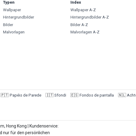
Typen
Index
Wallpaper
Wallpaper A-Z
Hintergrundbilder
Hintergrundbilder A-Z
Bilder
Bilder A-Z
Malvorlagen
Malvorlagen A-Z
🇵🇹
Papéis de Parede
🇮🇹
Sfondi
🇪🇸
Fondos de pantalla
🇳🇱
Acht
om, Hong Kong | Kundenservice:
d nur für den persönlichen