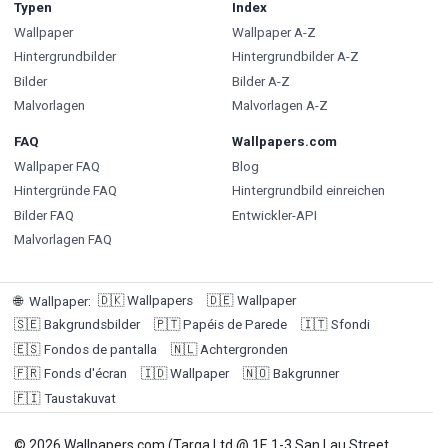
Typen
Index
Wallpaper
Wallpaper A-Z
Hintergrundbilder
Hintergrundbilder A-Z
Bilder
Bilder A-Z
Malvorlagen
Malvorlagen A-Z
FAQ
Wallpapers.com
Wallpaper FAQ
Blog
Hintergründe FAQ
Hintergrundbild einreichen
Bilder FAQ
Entwickler-API
Malvorlagen FAQ
🇩🇰
Wallpapers
🇩🇪
Wallpaper
🌐
Wallpaper
:
🇸🇪
Bakgrundsbilder
🇵🇹
Papéis de Parede
🇮🇹
Sfondi
🇪🇸
Fondos de pantalla
🇳🇱
Achtergronden
🇫🇷
Fonds d'écran
🇮🇩
Wallpaper
🇳🇴
Bakgrunner
🇫🇮
Taustakuvat
© 2026 Wallpapers.com (Targa Ltd @ 1F, 1-3 San Lau Street,