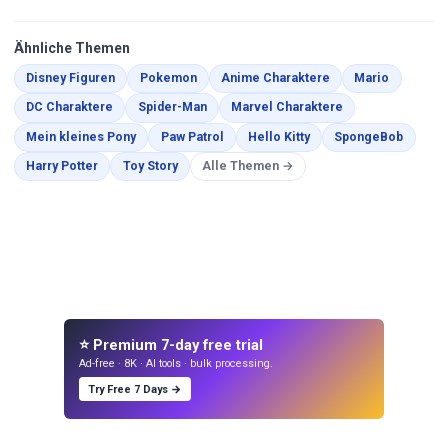
Ähnliche Themen
Malvorlagen
Malvorlagen
Malvorlagen
Malvorla
Disney Figuren
Pokemon
Anime Charaktere
Mario
Malvorlagen
Malvorlagen
Malvorlagen
DC Charaktere
Spider-Man
Marvel Charaktere
Malvorlagen
Malvorlagen
Malvorlagen
Malvor
Mein kleines Pony
Paw Patrol
Hello Kitty
SpongeBob
Malvorlagen
Malvorlagen
Harry Potter
Toy Story
Alle Themen →
⭐ Premium 7-day free trial
Ad-free · 8K · AI tools · bulk processing.
Try Free 7 Days →