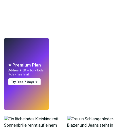
LIVE
Mach Wallpaper
mit KI.
⭐ Premium Plan
Ad-free + 8K + bulk tools.
7-day free trial.
Try Free 7 Days →
Testen
→
›