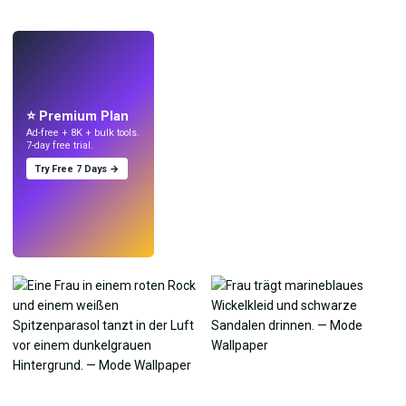
LIVE
Mach Wallpaper
mit KI.
⭐ Premium Plan
Ad-free + 8K + bulk tools.
7-day free trial.
Try Free 7 Days →
Testen
→
›