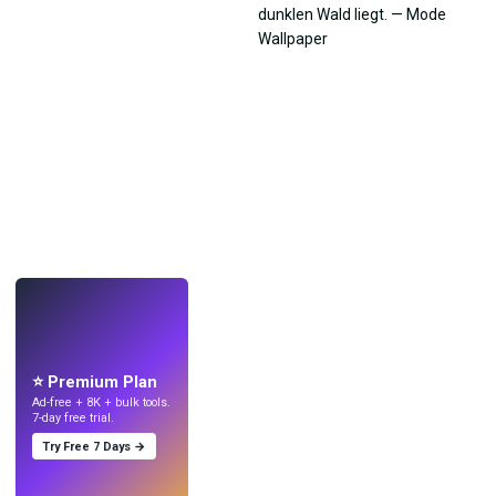
LIVE
Mach Wallpaper
mit KI.
⭐ Premium Plan
Ad-free + 8K + bulk tools.
7-day free trial.
Try Free 7 Days →