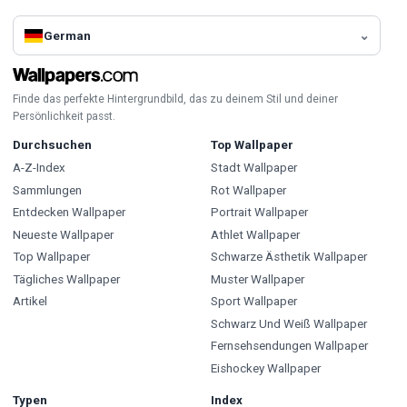
German
Finde das perfekte Hintergrundbild, das zu deinem Stil und deiner
Persönlichkeit passt.
Durchsuchen
Top Wallpaper
A-Z-Index
Stadt Wallpaper
Sammlungen
Rot Wallpaper
Entdecken Wallpaper
Portrait Wallpaper
Neueste Wallpaper
Athlet Wallpaper
Top Wallpaper
Schwarze Ästhetik Wallpaper
Tägliches Wallpaper
Muster Wallpaper
Artikel
Sport Wallpaper
Schwarz Und Weiß Wallpaper
Fernsehsendungen Wallpaper
Eishockey Wallpaper
Typen
Index