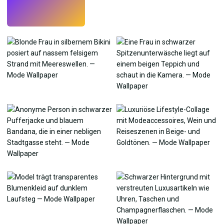
Testen
→
›