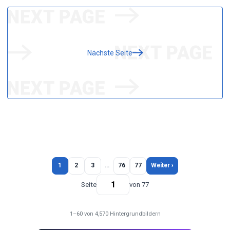
Nächste Seite
1
2
3
…
76
77
Weiter ›
Seite
von 77
1–60 von 4,570 Hintergrundbildern