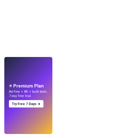
LIVE
Mach Wallpaper
mit KI.
⭐ Premium Plan
Ad-free + 8K + bulk tools.
7-day free trial.
Try Free 7 Days →
Testen
→
›