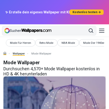
✨ Erstelle dein eigenes Wallpaper mit KI
Kostenlos testen →
Suchen
Wallpaper
Wallpaper
Wallpaper
Wallpaper
Mode Für Herren
Retro Mode
NBA Mode
Mode Der 1940er Ja
Wallpaper
Mode Wallpaper
Mode Wallpaper
Durchsuchen 4,570+ Mode Wallpaper kostenlos in
HD & 4K herunterladen