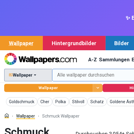
✨ E
Wallpaper
Hintergrundbilder
Bilder
A-Z
Sammlungen
Wallpaper
Wallpaper
Hi
Wallpaper
Wallpaper
Wallpaper
Wallpaper
Wallpaper
Wallpaper
Goldschmuck
Cher
Polka
Stilvoll
Schatz
Goldene Äst
Wallpaper
Schmuck Wallpaper
Schmuck
Durchsuchen 3,054+ Sch