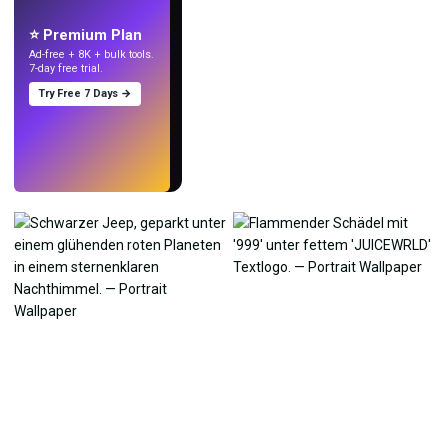
mit KI.
⭐ Premium Plan
Ad-free + 8K + bulk tools.
7-day free trial.
Try Free 7 Days →
Testen
→
›