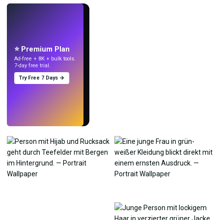
LIVE
Mach Wallpaper
mit KI.
⭐ Premium Plan
Ad-free + 8K + bulk tools.
7-day free trial.
Try Free 7 Days →
Testen
→
›