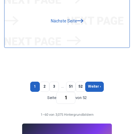
Nächste Seite
1
2
3
…
51
52
Weiter ›
Seite
von 52
1–60 von 3,075 Hintergrundbildern