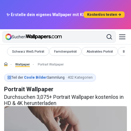
✨ Erstelle dein eigenes Wallpaper mit KI
Kostenlos testen →
Suchen
Wallpaper
Wallpaper
Wallpaper
Wallp
Schwarz Weiß Porträt
Familienporträt
Abstraktes Porträt
Bild
Wallpaper
Portrait Wallpaper
Teil der
Coole Bilder
Sammlung
· 402 Kategorien
Portrait Wallpaper
Durchsuchen 3,075+ Portrait Wallpaper kostenlos in
HD & 4K herunterladen