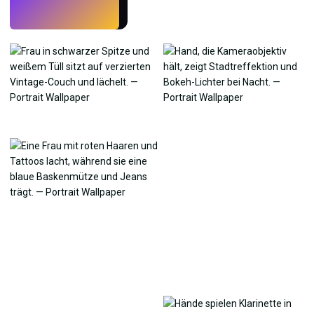
Testen
→
›