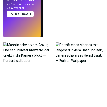
⭐ Premium Plan
Ad-free + 8K + bulk tools.
7-day free trial.
Try Free 7 Days →
Testen
→
›