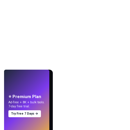
LIVE
Mach Wallpaper
mit KI.
⭐ Premium Plan
Ad-free + 8K + bulk tools.
7-day free trial.
Try Free 7 Days →