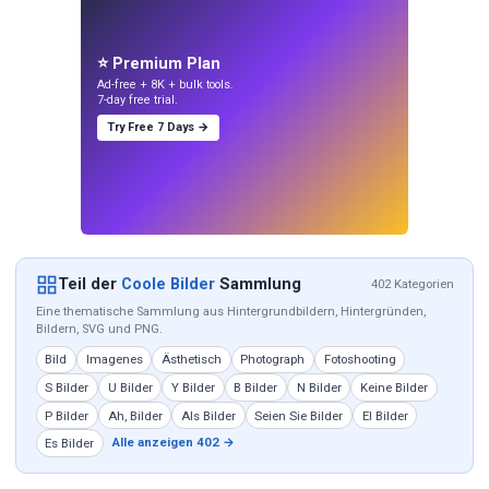
⭐ Premium Plan
Ad-free + 8K + bulk tools.
7-day free trial.
Try Free 7 Days →
Teil der
Coole Bilder
Sammlung
402 Kategorien
Eine thematische Sammlung aus Hintergrundbildern, Hintergründen,
Bildern, SVG und PNG.
Bild
Imagenes
Ästhetisch
Photograph
Fotoshooting
S Bilder
U Bilder
Y Bilder
B Bilder
N Bilder
Keine Bilder
P Bilder
Ah, Bilder
Als Bilder
Seien Sie Bilder
El Bilder
Alle anzeigen 402 →
Es Bilder