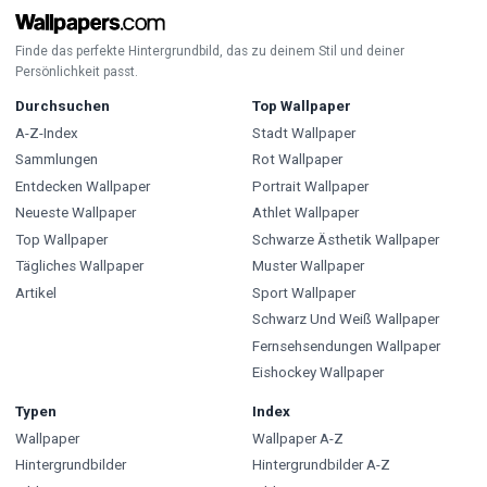
Finde das perfekte Hintergrundbild, das zu deinem Stil und deiner
Persönlichkeit passt.
Durchsuchen
Top Wallpaper
A-Z-Index
Stadt Wallpaper
Sammlungen
Rot Wallpaper
Entdecken Wallpaper
Portrait Wallpaper
Neueste Wallpaper
Athlet Wallpaper
Top Wallpaper
Schwarze Ästhetik Wallpaper
Tägliches Wallpaper
Muster Wallpaper
Artikel
Sport Wallpaper
Schwarz Und Weiß Wallpaper
Fernsehsendungen Wallpaper
Eishockey Wallpaper
Typen
Index
Wallpaper
Wallpaper A-Z
Hintergrundbilder
Hintergrundbilder A-Z