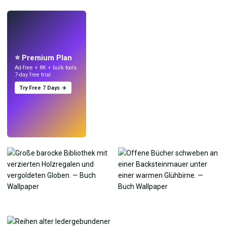
LIVE
Mach Wallpaper
mit KI.
⭐ Premium Plan
Ad-free + 8K + bulk tools.
7-day free trial.
Try Free 7 Days →
Testen
→
›