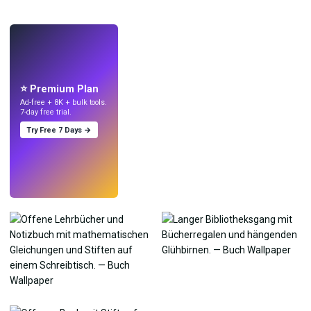
LIVE
Mach Wallpaper
mit KI.
⭐ Premium Plan
Ad-free + 8K + bulk tools.
7-day free trial.
Try Free 7 Days →
Testen
→
›