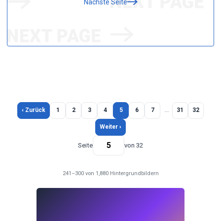
Nächste Seite
‹ Zurück
1
2
3
4
5
6
7
…
31
32
Weiter ›
Seite
von 32
241–300 von 1,880 Hintergrundbildern