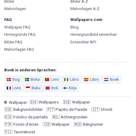
Bilder
Bilder A-Z
Malvorlagen
Malvorlagen A-Z
FAQ
Wallpapers.com
Wallpaper FAQ
Blog
Hintergründe FAQ
Hintergrundbild einreichen
Bilder FAQ
Entwickler-API
Malvorlagen FAQ
Book in anderen Sprachen:
Bog
Boka
Livro
Libro
Libro
Boek
Livre
Buku
Bok
Kirja
🇩🇰
Wallpapers
🇩🇪
Wallpaper
🌐
Wallpaper
:
🇸🇪
Bakgrundsbilder
🇵🇹
Papéis de Parede
🇮🇹
Sfondi
🇪🇸
Fondos de pantalla
🇳🇱
Achtergronden
🇫🇷
Fonds d'écran
🇮🇩
Wallpaper
🇳🇴
Bakgrunner
🇫🇮
Taustakuvat