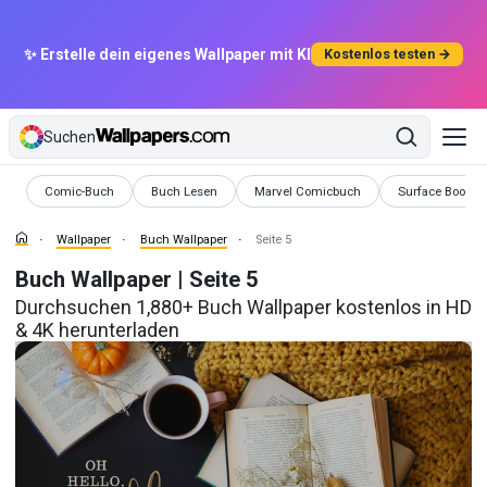
✨ Erstelle dein eigenes Wallpaper mit KI
Kostenlos testen →
Suchen
Wallpaper
Wallpaper
Wallpaper
Wallpaper
Comic-Buch
Buch Lesen
Marvel Comicbuch
Surface Book
Wallpaper
Buch Wallpaper
Seite 5
Buch Wallpaper | Seite 5
Durchsuchen 1,880+ Buch Wallpaper kostenlos in HD
& 4K herunterladen