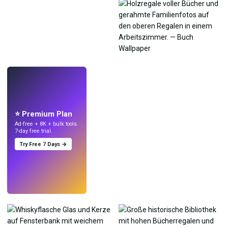
LIVE
Mach Wallpaper
mit KI.
⭐ Premium Plan
Ad-free + 8K + bulk tools.
7-day free trial.
Try Free 7 Days →
Testen
→
›