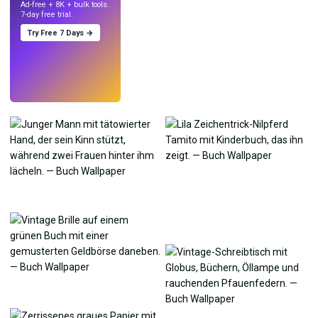
Ad-free + 8K + bulk tools.
7-day free trial.
Try Free 7 Days →
Testen
→
›