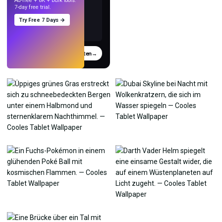
Ad-free + 8K + bulk tools.
7-day free trial.
Try Free 7 Days →
Testen
→
›