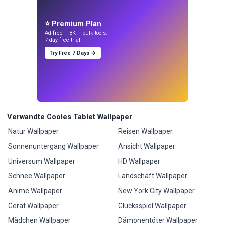
⭐ Premium Plan
Ad-free + 8K + bulk tools.
7-day free trial.
Try Free 7 Days →
Verwandte Cooles Tablet Wallpaper
Natur Wallpaper
Reisen Wallpaper
Sonnenuntergang Wallpaper
Ansicht Wallpaper
Universum Wallpaper
HD Wallpaper
Schnee Wallpaper
Landschaft Wallpaper
Anime Wallpaper
New York City Wallpaper
Gerät Wallpaper
Glücksspiel Wallpaper
Mädchen Wallpaper
Dämonentöter Wallpaper