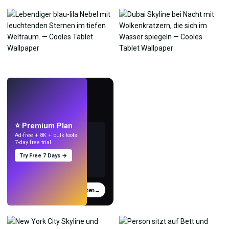
LIVE
Mach Wallpaper
mit KI.
⭐ Premium Plan
Ad-free + 8K + bulk tools.
7-day free trial.
Try Free 7 Days →
Testen
→
›