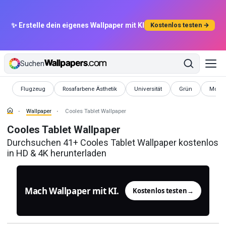
✨ Erstelle dein eigenes Wallpaper mit KI
Kostenlos testen →
Suchen
Wallpaper
Wallpaper
Wallpaper
Wallpaper
Wallpa
Flugzeug
Rosafarbene Ästhetik
Universität
Grün
Mode
Wallpaper
Cooles Tablet Wallpaper
Cooles Tablet Wallpaper
Durchsuchen 41+ Cooles Tablet Wallpaper kostenlos
in HD & 4K herunterladen
Mach Wallpaper mit KI.
Kostenlos testen
→