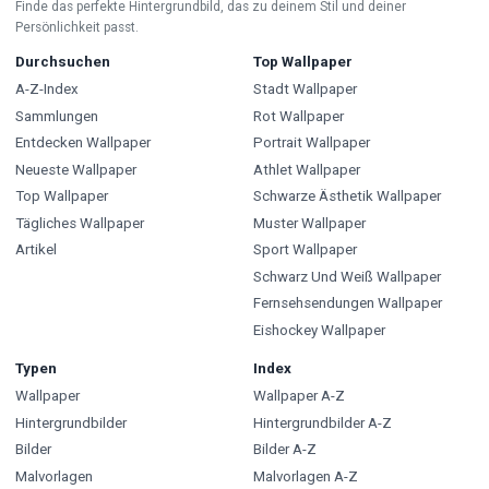
Finde das perfekte Hintergrundbild, das zu deinem Stil und deiner
Persönlichkeit passt.
Durchsuchen
Top Wallpaper
A-Z-Index
Stadt Wallpaper
Sammlungen
Rot Wallpaper
Entdecken Wallpaper
Portrait Wallpaper
Neueste Wallpaper
Athlet Wallpaper
Top Wallpaper
Schwarze Ästhetik Wallpaper
Tägliches Wallpaper
Muster Wallpaper
Artikel
Sport Wallpaper
Schwarz Und Weiß Wallpaper
Fernsehsendungen Wallpaper
Eishockey Wallpaper
Typen
Index
Wallpaper
Wallpaper A-Z
Hintergrundbilder
Hintergrundbilder A-Z
Bilder
Bilder A-Z
Malvorlagen
Malvorlagen A-Z