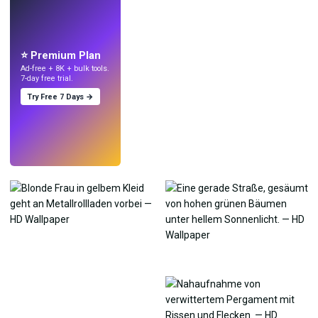
LIVE
Mach Wallpaper
mit KI.
⭐ Premium Plan
Ad-free + 8K + bulk tools.
7-day free trial.
Try Free 7 Days →
Testen
→
›