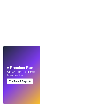
LIVE
Mach Wallpaper
mit KI.
⭐ Premium Plan
Ad-free + 8K + bulk tools.
7-day free trial.
Try Free 7 Days →
Testen
→
›