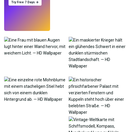
Try Free 7 Days →
Testen
→
›