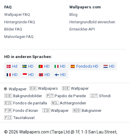
FAQ
Wallpapers.com
Wallpaper FAQ
Blog
Hintergründe FAQ
Hintergrundbild einreichen
Bilder FAQ
Entwickler-API
Malvorlagen FAQ
HD in anderen Sprachen:
Hd
HD
HD
HD
Fondods HD
HD
HD
HD
HD
HD
🇩🇰
Wallpapers
🇩🇪
Wallpaper
🌐
Wallpaper
:
🇸🇪
Bakgrundsbilder
🇵🇹
Papéis de Parede
🇮🇹
Sfondi
🇪🇸
Fondos de pantalla
🇳🇱
Achtergronden
🇫🇷
Fonds d'écran
🇮🇩
Wallpaper
🇳🇴
Bakgrunner
🇫🇮
Taustakuvat
© 2026 Wallpapers.com (Targa Ltd @ 1F, 1-3 San Lau Street,