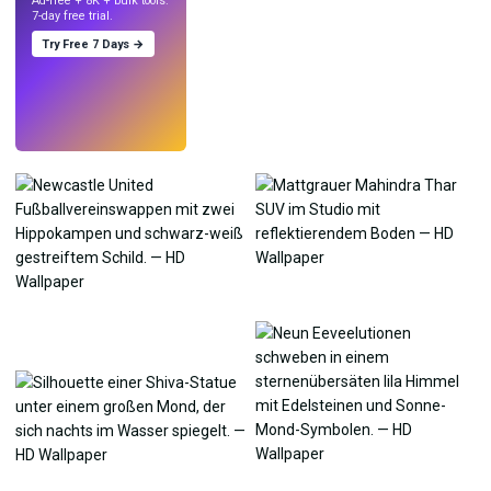
Ad-free + 8K + bulk tools.
7-day free trial.
Try Free 7 Days →
Testen
→
›