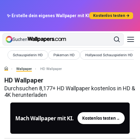
✨ Erstelle dein eigenes Wallpaper mit KI
Kostenlos testen →
Suchen
Wallpaper
Wallpaper
Wallpaper
Schauspielerin HD
Pokemon HD
Hollywood Schauspielerin HD
Wallpaper
HD Wallpaper
HD Wallpaper
Durchsuchen 8,177+ HD Wallpaper kostenlos in HD &
4K herunterladen
Mach Wallpaper mit KI.
Kostenlos testen
→