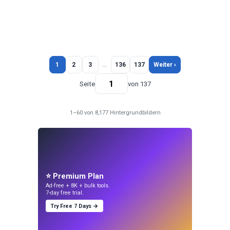
1
2
3
…
136
137
Weiter ›
Seite
von 137
1–60 von 8,177 Hintergrundbildern
⭐ Premium Plan
Ad-free + 8K + bulk tools.
7-day free trial.
Try Free 7 Days →