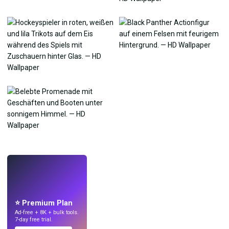
LIVE
Mach Wallpaper
mit KI.
⭐ Premium Plan
Ad-free + 8K + bulk tools.
7-day free trial.