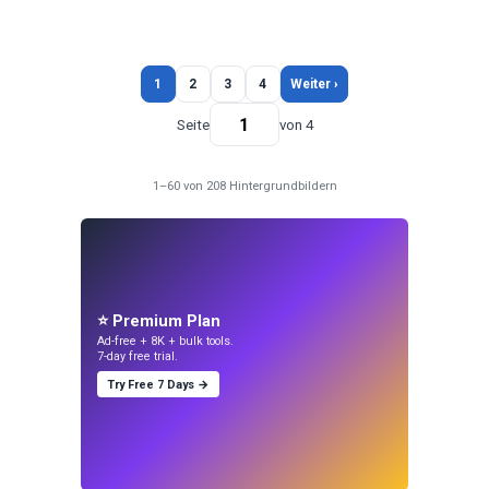
1
2
3
4
Weiter ›
Seite
von 4
1–60 von 208 Hintergrundbildern
⭐ Premium Plan
Ad-free + 8K + bulk tools.
7-day free trial.
Try Free 7 Days →