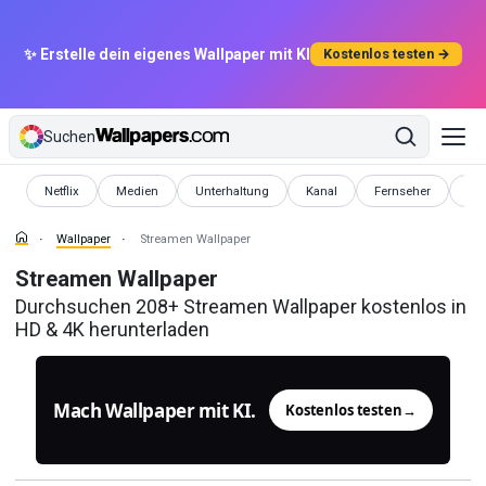
✨ Erstelle dein eigenes Wallpaper mit KI
Kostenlos testen →
Suchen
Wallpaper
Wallpaper
Wallpaper
Wallpaper
Wallpaper
Wal
Netflix
Medien
Unterhaltung
Kanal
Fernseher
Yo
Wallpaper
Streamen Wallpaper
Streamen Wallpaper
Durchsuchen 208+ Streamen Wallpaper kostenlos in
HD & 4K herunterladen
Mach Wallpaper mit KI.
Kostenlos testen
→