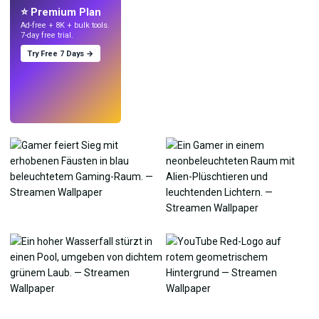
⭐ Premium Plan
Ad-free + 8K + bulk tools.
7-day free trial.
Try Free 7 Days →
Testen
→
›