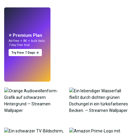
LIVE
Mach Wallpaper
mit KI.
⭐ Premium Plan
Ad-free + 8K + bulk tools.
7-day free trial.
Try Free 7 Days →
Testen
→
›