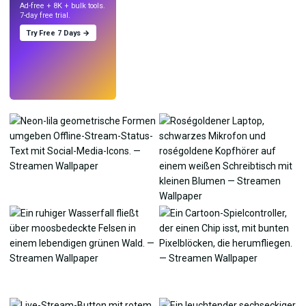
Ad-free + 8K + bulk tools.
7-day free trial.
Try Free 7 Days →
Testen
→
›