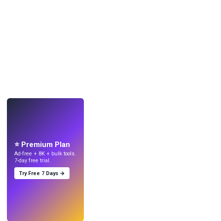
LIVE
Mach Wallpaper
mit KI.
⭐ Premium Plan
Ad-free + 8K + bulk tools.
7-day free trial.
Try Free 7 Days →
Testen
→
›