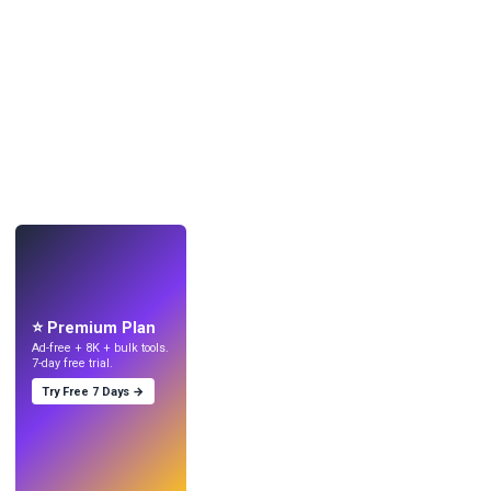
LIVE
Mach Wallpaper
mit KI.
⭐ Premium Plan
Ad-free + 8K + bulk tools.
7-day free trial.
Try Free 7 Days →
Testen
→
›