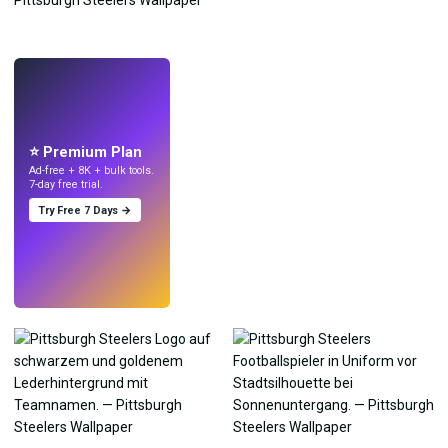
LIVE
Mach Wallpaper
mit KI.
⭐ Premium Plan
Ad-free + 8K + bulk tools.
7-day free trial.
Try Free 7 Days →
Testen
→
›