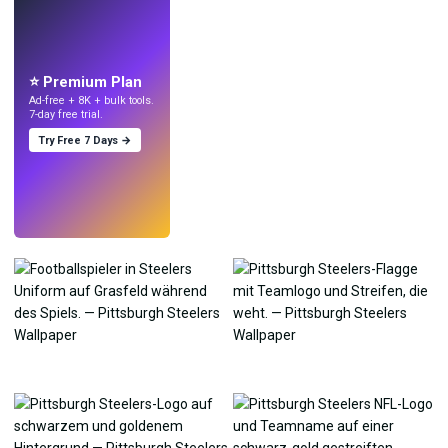
LIVE
Mach Wallpaper
mit KI.
⭐ Premium Plan
Ad-free + 8K + bulk tools.
7-day free trial.
Try Free 7 Days →
Testen
→
›