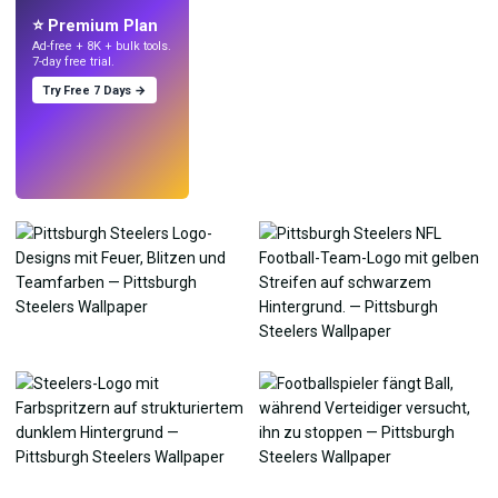
⭐ Premium Plan
Ad-free + 8K + bulk tools.
7-day free trial.
Try Free 7 Days →
Testen
→
›