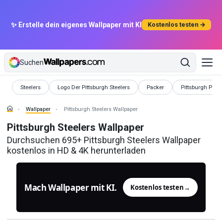
✨ Erstelle dein eigenes Wallpaper mit KI
Kostenlos testen →
Suchen
Wallpaper
Wallpaper
Wallpaper
Wallpaper
Steelers
Logo Der Pittsburgh Steelers
Packer
Pittsburgh Pirat
Wallpaper
Pittsburgh Steelers Wallpaper
Pittsburgh Steelers Wallpaper
Durchsuchen 695+ Pittsburgh Steelers Wallpaper
kostenlos in HD & 4K herunterladen
Mach Wallpaper mit KI.
Kostenlos testen
→