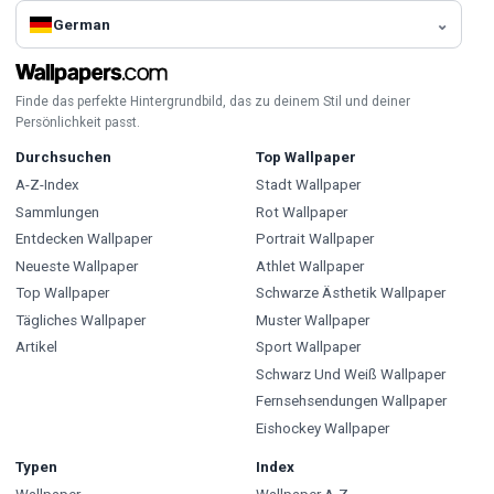
German
Finde das perfekte Hintergrundbild, das zu deinem Stil und deiner
Persönlichkeit passt.
Durchsuchen
Top Wallpaper
A-Z-Index
Stadt Wallpaper
Sammlungen
Rot Wallpaper
Entdecken Wallpaper
Portrait Wallpaper
Neueste Wallpaper
Athlet Wallpaper
Top Wallpaper
Schwarze Ästhetik Wallpaper
Tägliches Wallpaper
Muster Wallpaper
Artikel
Sport Wallpaper
Schwarz Und Weiß Wallpaper
Fernsehsendungen Wallpaper
Eishockey Wallpaper
Typen
Index