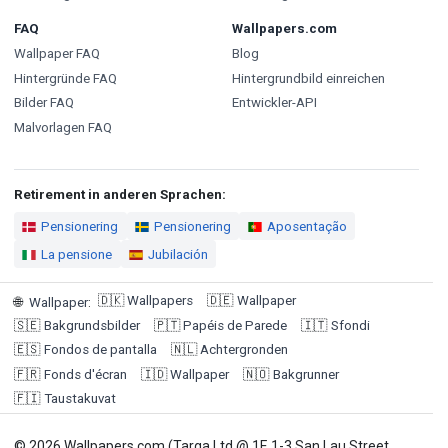
FAQ
Wallpapers.com
Wallpaper FAQ
Blog
Hintergründe FAQ
Hintergrundbild einreichen
Bilder FAQ
Entwickler-API
Malvorlagen FAQ
Retirement in anderen Sprachen:
Pensionering
Pensionering
Aposentação
La pensione
Jubilación
🇩🇰
Wallpapers
🇩🇪
Wallpaper
🌐
Wallpaper
:
🇸🇪
Bakgrundsbilder
🇵🇹
Papéis de Parede
🇮🇹
Sfondi
🇪🇸
Fondos de pantalla
🇳🇱
Achtergronden
🇫🇷
Fonds d'écran
🇮🇩
Wallpaper
🇳🇴
Bakgrunner
🇫🇮
Taustakuvat
© 2026 Wallpapers.com (Targa Ltd @ 1F, 1-3 San Lau Street,