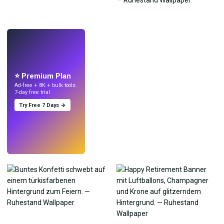
LIVE
Mach Wallpaper
mit KI.
⭐ Premium Plan
Ad-free + 8K + bulk tools.
7-day free trial.
Try Free 7 Days →
Testen
→
›