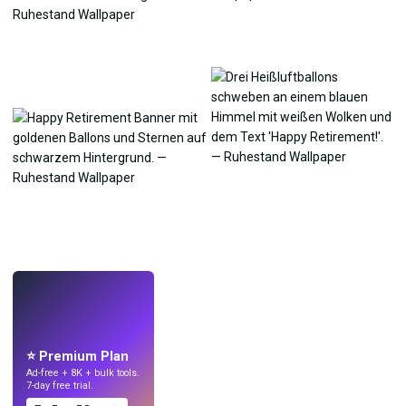
LIVE
Mach Wallpaper
mit KI.
⭐ Premium Plan
Ad-free + 8K + bulk tools.
7-day free trial.