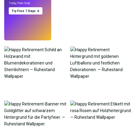
7-day free trial.
Try Free 7 Days →
Testen
→
›