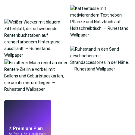
LIVE
Mach Wallpaper
mit KI.
⭐ Premium Plan
Ad-free + 8K + bulk tools.