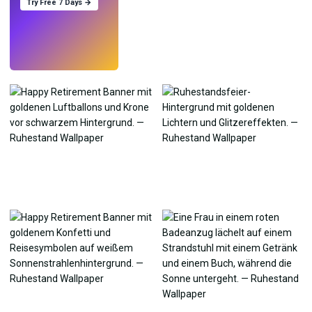
Try Free 7 Days →
Testen
→
›