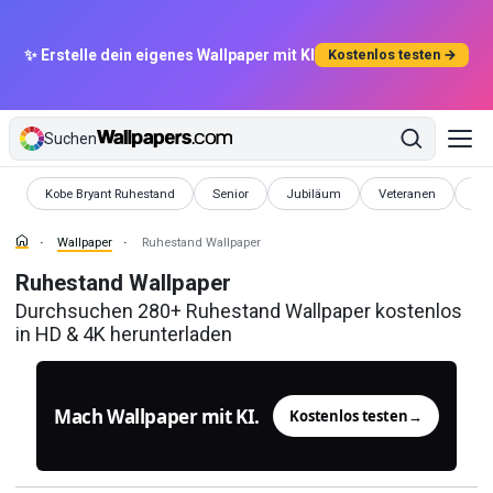
✨ Erstelle dein eigenes Wallpaper mit KI
Kostenlos testen →
Suchen
Wallpaper
Wallpaper
Wallpaper
Wallpaper
Wal
Kobe Bryant Ruhestand
Senior
Jubiläum
Veteranen
We
Wallpaper
Ruhestand Wallpaper
Ruhestand Wallpaper
Durchsuchen 280+ Ruhestand Wallpaper kostenlos
in HD & 4K herunterladen
Mach Wallpaper mit KI.
Kostenlos testen
→