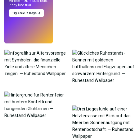
Ad-free + 8K + bulk tools.
7-day free trial.
Try Free 7 Days →
Testen
→
›