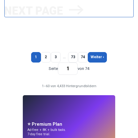
1
2
3
…
73
74
Weiter ›
Seite
von 74
1–60 von 4,433 Hintergrundbildern
⭐ Premium Plan
Ad-free + 8K + bulk tools.
7-day free trial.