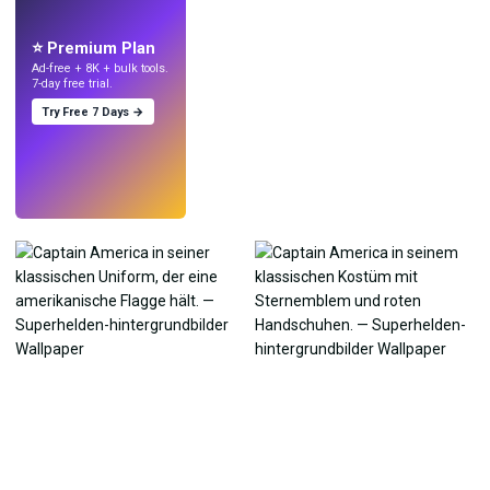
Mach Wallpaper
mit KI.
⭐ Premium Plan
Ad-free + 8K + bulk tools.
7-day free trial.
Try Free 7 Days →
Testen
→
›