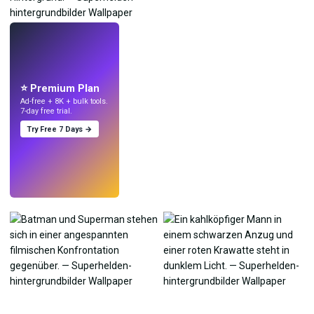
LIVE
Mach Wallpaper
mit KI.
⭐ Premium Plan
Ad-free + 8K + bulk tools.
7-day free trial.
Try Free 7 Days →
Testen
→
›