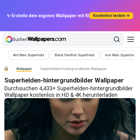
✨ Erstelle dein eigenes Wallpaper mit KI
Kostenlos testen →
Suchen
Wallpaper
Wallpaper
Wallpaper
Ant Man Superheld
Black Panther Superheld
Iron Man Superheld
Wallpaper
Superhelden-hintergrundbilder Wallpaper
Superhelden-hintergrundbilder Wallpaper
Durchsuchen 4,433+ Superhelden-hintergrundbilder
Wallpaper kostenlos in HD & 4K herunterladen