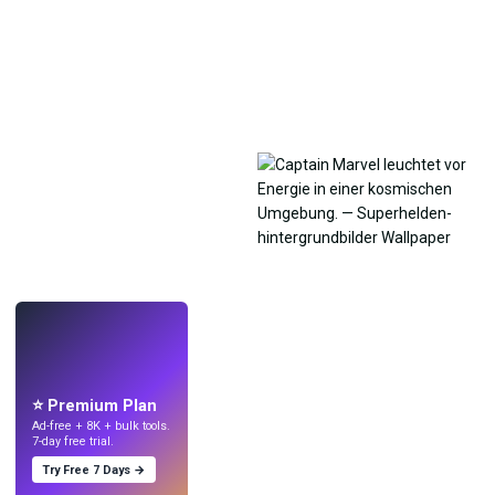
LIVE
Mach Wallpaper
mit KI.
⭐ Premium Plan
Ad-free + 8K + bulk tools.
7-day free trial.
Try Free 7 Days →