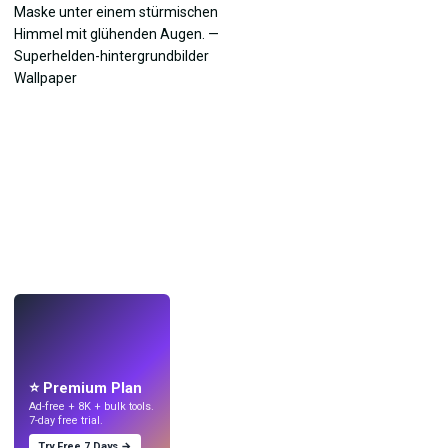
LIVE
Mach Wallpaper
mit KI.
⭐ Premium Plan
Ad-free + 8K + bulk tools.
7-day free trial.
Try Free 7 Days →