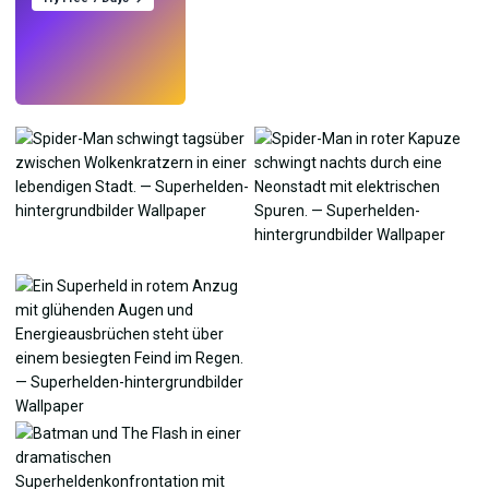
Testen
→
›