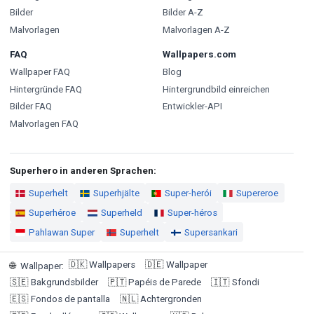
Bilder
Bilder A-Z
Malvorlagen
Malvorlagen A-Z
FAQ
Wallpapers.com
Wallpaper FAQ
Blog
Hintergründe FAQ
Hintergrundbild einreichen
Bilder FAQ
Entwickler-API
Malvorlagen FAQ
Superhero in anderen Sprachen:
Superhelt
Superhjälte
Super-herói
Supereroe
Superhéroe
Superheld
Super-héros
Pahlawan Super
Superhelt
Supersankari
🇩🇰
Wallpapers
🇩🇪
Wallpaper
🌐
Wallpaper
:
🇸🇪
Bakgrundsbilder
🇵🇹
Papéis de Parede
🇮🇹
Sfondi
🇪🇸
Fondos de pantalla
🇳🇱
Achtergronden