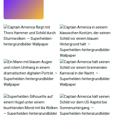
Testen
→
›