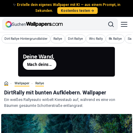
✨
Erstelle dein eigenes Wallpaper mit KI — aus einem Prompt, in
Sekunden.
Kostenlos testen →
Suchen
Wallpaper
Wallpaper
Wallpaper
Wallpaper
Wallpaper
Wal
Dirt Rallye Hintergrundbilder
Rallye
Dirt Rallye
Wrc Rally
8k Rallye
Sa
Deine Wand,
generiert.
Mach deins
→
Wallpaper
Rallye
DirtRally mit bunten Aufklebern. Wallpaper
Ein weißes Rallyeauto wirbelt Kiesstaub auf, während es eine von
Bäumen gesäumte Schotterstraße entlangrast.