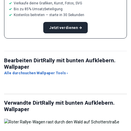
Verkaufe deine Grafiken, Kunst, Fotos, SVG
Bis zu 85% Umsatzbeteiligung
Kostenlos beitreten — starte in 30 Sekunden
Jetzt verdienen →
Bearbeiten DirtRally mit bunten Aufklebern.
Wallpaper
Alle durchsuchen Wallpaper Tools ›
JPG-Kompressor
Live Wallpaper Maker
Hi
Verwandte DirtRally mit bunten Aufklebern.
Wallpaper