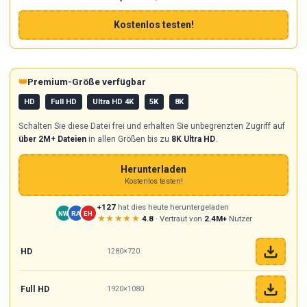
Kostenlos testen!
👑
Premium-Größe verfügbar
HD
Full HD
Ultra HD 4K
5K
8K
Schalten Sie diese Datei frei und erhalten Sie unbegrenzten Zugriff auf
über 2M+ Dateien
in allen Größen bis zu
8K Ultra HD
.
Herunterladen
Kostenlos testen!
+127
hat dies heute heruntergeladen
NW
RA
EH
★★★★★
4.8
· Vertraut von
2.4M+
Nutzer
HD
1280×720
Full HD
1920×1080