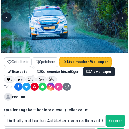
‹
›
Gefällt mir
Speichern
Live machen Wallpaper
Bearbeiten
Kommentar hinzufügen
Als wallpaper
❤
🔥
😍
💯
🤯
0
0
0
0
0
Teilen:
redlion
Quellenangabe — kopiere diese Quellenzeile:
Kopieren