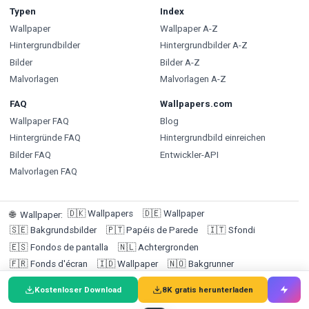
Typen
Index
Wallpaper
Wallpaper A-Z
Hintergrundbilder
Hintergrundbilder A-Z
Bilder
Bilder A-Z
Malvorlagen
Malvorlagen A-Z
FAQ
Wallpapers.com
Wallpaper FAQ
Blog
Hintergründe FAQ
Hintergrundbild einreichen
Bilder FAQ
Entwickler-API
Malvorlagen FAQ
🇩🇰
Wallpapers
🇩🇪
Wallpaper
🌐
Wallpaper
:
🇸🇪
Bakgrundsbilder
🇵🇹
Papéis de Parede
🇮🇹
Sfondi
🇪🇸
Fondos de pantalla
🇳🇱
Achtergronden
🇫🇷
Fonds d'écran
🇮🇩
Wallpaper
🇳🇴
Bakgrunner
🇫🇮
Taustakuvat
Kostenloser Download
8K gratis herunterladen