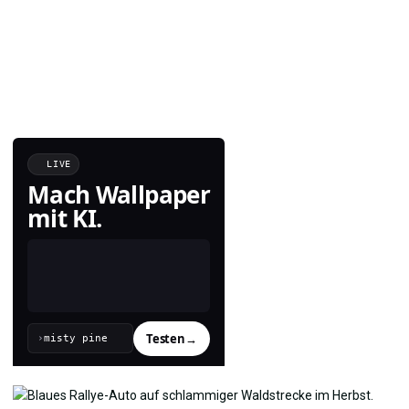
LIVE
Mach Wallpaper
mit KI.
Testen
→
›