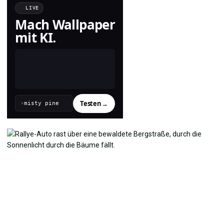
LIVE
Mach Wallpaper
mit KI.
Testen
→
›