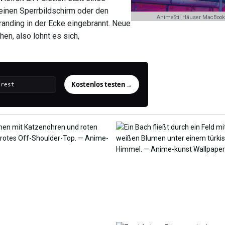
, einen Sperrbildschirm oder den
AnimeStil Häuser MacBook 
Branding in der Ecke eingebrannt. Neue
en, also lohnt es sich,
Kostenlos testen
→