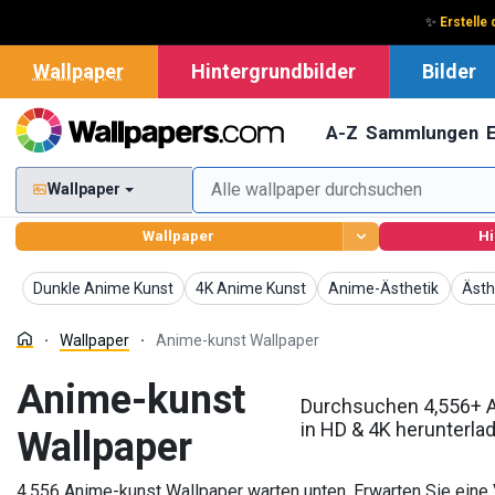
✨
Erstelle
Wallpaper
Hintergrundbilder
Bilder
A-Z
Sammlungen
Wallpaper
Wallpaper
Hi
Wallpaper
Wallpaper
Wallpaper
Wall
Dunkle Anime Kunst
4K Anime Kunst
Anime-Ästhetik
Ästh
Wallpaper
Anime-kunst Wallpaper
Anime-kunst
Durchsuchen 4,556+ A
in HD & 4K herunterla
Wallpaper
4,556 Anime-kunst Wallpaper warten unten. Erwarten Sie eine V