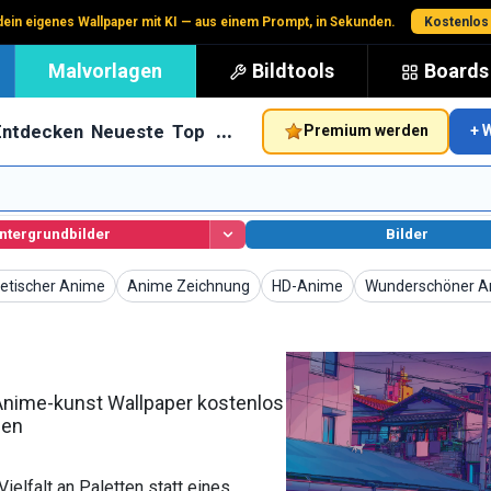
 dein eigenes Wallpaper mit KI — aus einem Prompt, in Sekunden.
Kostenlos
Malvorlagen
Bildtools
Boards
…
Entdecken
Neueste
Top
Premium werden
+ 
ntergrundbilder
Bilder
paper
Wallpaper
Wallpaper
Wallpaper
etischer Anime
Anime Zeichnung
HD-Anime
Wunderschöner A
nime-kunst Wallpaper kostenlos
den
ielfalt an Paletten statt eines