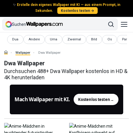
✨
Erstelle dein eigenes Wallpaper mit KI — aus einem Prompt, in
Sekunden.
Kostenlos testen →
Suchen
Wallpaper
Wallpaper
Wallpaper
Wallpaper
Wallpaper
Wallpaper
Wallpa
Dua
Andere
Uma
Zweimal
Bild
Os
Para
Wallpaper
Dwa Wallpaper
Dwa Wallpaper
Durchsuchen 488+ Dwa Wallpaper kostenlos in HD &
4K herunterladen
Mach Wallpaper mit KI.
Kostenlos testen
→