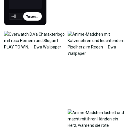
Testen
→
›