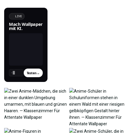
LIVE
Mach Wallpaper
mit KI.
Testen
→
›