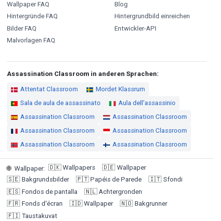
Wallpaper FAQ
Blog
Hintergründe FAQ
Hintergrundbild einreichen
Bilder FAQ
Entwickler-API
Malvorlagen FAQ
Assassination Classroom in anderen Sprachen:
Attentat Classroom
Mordet Klassrum
Sala de aula de assassinato
Aula dell'assassinio
Assassination Classroom
Assassination Classroom
Assassination Classroom
Assassination Classroom
Assassination Classroom
Assassination Classroom
🇩🇰
Wallpapers
🇩🇪
Wallpaper
🌐
Wallpaper
:
🇸🇪
Bakgrundsbilder
🇵🇹
Papéis de Parede
🇮🇹
Sfondi
🇪🇸
Fondos de pantalla
🇳🇱
Achtergronden
🇫🇷
Fonds d'écran
🇮🇩
Wallpaper
🇳🇴
Bakgrunner
🇫🇮
Taustakuvat