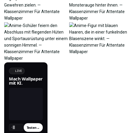
LIVE
Mach Wallpaper
mit KI.
Testen
→
›