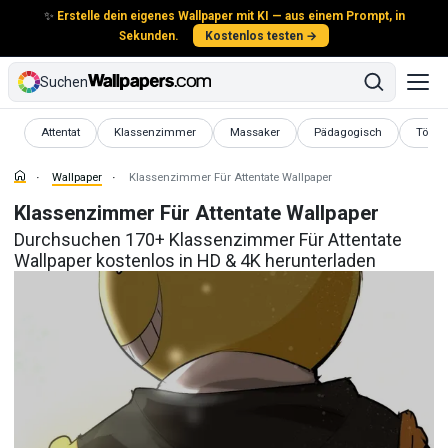
✨
Erstelle dein eigenes Wallpaper mit KI — aus einem Prompt, in
Sekunden.
Kostenlos testen →
Suchen
Wallpaper
Wallpaper
Wallpaper
Wallpaper
Wallp
Attentat
Klassenzimmer
Massaker
Pädagogisch
Tödli
Wallpaper
Klassenzimmer Für Attentate Wallpaper
Klassenzimmer Für Attentate Wallpaper
Durchsuchen 170+ Klassenzimmer Für Attentate
Wallpaper kostenlos in HD & 4K herunterladen