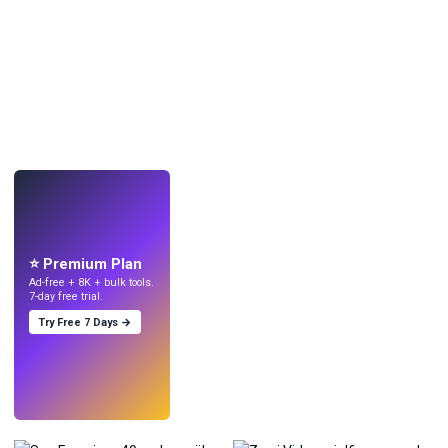
LIVE
Mach Wallpaper
mit KI.
⭐ Premium Plan
Ad-free + 8K + bulk tools.
7-day free trial.
Try Free 7 Days →
Testen
→
›