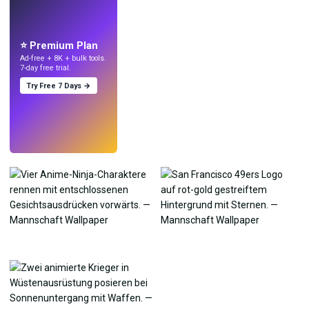
LIVE
Mach Wallpaper
mit KI.
⭐ Premium Plan
Ad-free + 8K + bulk tools.
7-day free trial.
Try Free 7 Days →
Testen
→
›