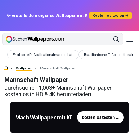
✨ Erstelle dein eigenes Wallpaper mit KI
Kostenlos testen →
Suchen
Wallpaper
Wallpaper
Englische Fußballnationalmannschaft
Brasilianische Fußballnationalma
Wallpaper
Mannschaft Wallpaper
Mannschaft Wallpaper
Durchsuchen 1,003+ Mannschaft Wallpaper
kostenlos in HD & 4K herunterladen
Mach Wallpaper mit KI.
Kostenlos testen
→