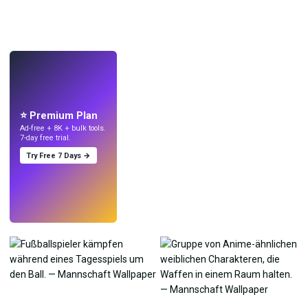
LIVE
Mach Wallpaper
mit KI.
⭐ Premium Plan
Ad-free + 8K + bulk tools.
7-day free trial.
Try Free 7 Days →
Testen
→
›