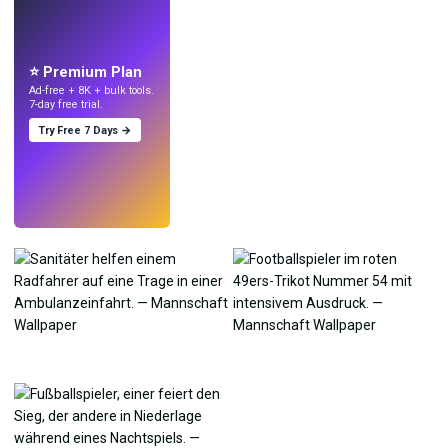
LIVE
Mach Wallpaper
mit KI.
⭐ Premium Plan
Ad-free + 8K + bulk tools.
7-day free trial.
Try Free 7 Days →
Testen
→
›