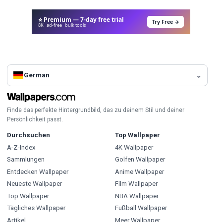
⭐ Premium — 7-day free trial
Try Free →
8K · ad-free · bulk tools
German
Finde das perfekte Hintergrundbild, das zu deinem Stil und deiner
Persönlichkeit passt.
Durchsuchen
Top Wallpaper
A-Z-Index
4K Wallpaper
Sammlungen
Golfen Wallpaper
Entdecken Wallpaper
Anime Wallpaper
Neueste Wallpaper
Film Wallpaper
Top Wallpaper
NBA Wallpaper
Tägliches Wallpaper
Fußball Wallpaper
Artikel
Meer Wallpaper