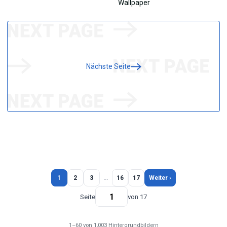
Nächste Seite
1
2
3
…
16
17
Weiter ›
Seite
von 17
1–60 von 1,003 Hintergrundbildern