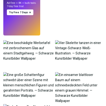
Ad-free + 8K + bulk tools.
7-day free trial.
Try Free 7 Days →
Testen
→
›