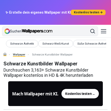
✨ Erstelle dein eigenes Wallpaper mit KI
Kostenlos testen →
Suchen
Wallpaper
Wallpaper
Wallpaper
Schwarze Ästhetik
Schwarz-Weiß-Kunst
Süße Schwarze Ästhetik
Wallpaper
Schwarze Kunstbilder Wallpaper
Schwarze Kunstbilder Wallpaper
Durchsuchen 3,163+ Schwarze Kunstbilder
Wallpaper kostenlos in HD & 4K herunterladen
Mach Wallpaper mit KI.
Kostenlos testen
→