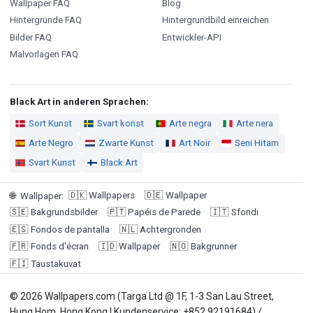
Wallpaper FAQ
Blog
Hintergründe FAQ
Hintergrundbild einreichen
Bilder FAQ
Entwickler-API
Malvorlagen FAQ
Black Art in anderen Sprachen:
Sort Kunst
Svart konst
Arte negra
Arte nera
Arte Negro
Zwarte Kunst
Art Noir
Seni Hitam
Svart Kunst
Black Art
🇩🇰
Wallpapers
🇩🇪
Wallpaper
🌐
Wallpaper
:
🇸🇪
Bakgrundsbilder
🇵🇹
Papéis de Parede
🇮🇹
Sfondi
🇪🇸
Fondos de pantalla
🇳🇱
Achtergronden
🇫🇷
Fonds d'écran
🇮🇩
Wallpaper
🇳🇴
Bakgrunner
🇫🇮
Taustakuvat
© 2026 Wallpapers.com (Targa Ltd @ 1F, 1-3 San Lau Street,
Hung Hom, Hong Kong | Kundenservice: +852 92191684) /