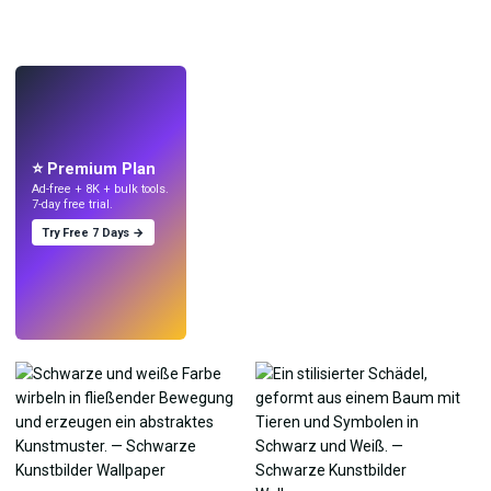
LIVE
Mach Wallpaper
mit KI.
⭐ Premium Plan
Ad-free + 8K + bulk tools.
7-day free trial.
Try Free 7 Days →
Testen
→
›