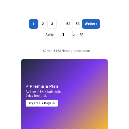
1
2
3
…
52
53
Weiter ›
Seite
von 53
1–60 von 3,163 Hintergrundbildern
⭐ Premium Plan
Ad-free + 8K + bulk tools.
7-day free trial.
Try Free 7 Days →