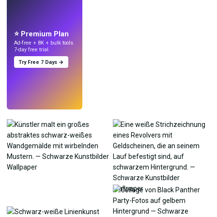
LIVE
Mach Wallpaper
mit KI.
⭐ Premium Plan
Ad-free + 8K + bulk tools.
7-day free trial.
Try Free 7 Days →
Testen
→
›