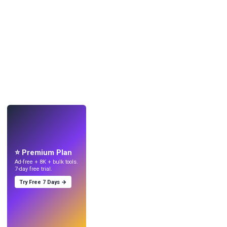
LIVE
Mach Wallpaper
mit KI.
⭐ Premium Plan
Ad-free + 8K + bulk tools.
7-day free trial.
Try Free 7 Days →
Testen
→
›