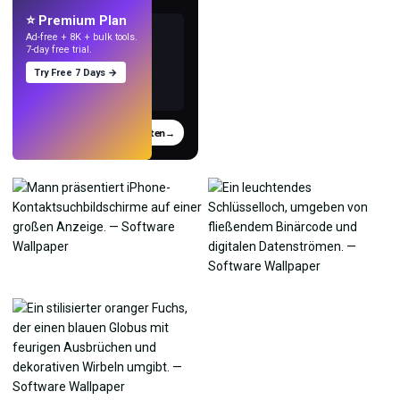
⭐ Premium Plan
Ad-free + 8K + bulk tools.
7-day free trial.
Try Free 7 Days →
Testen
→
›