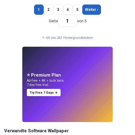
1
2
3
4
5
Weiter ›
Seite
von 5
1–60 von 261 Hintergrundbildern
⭐ Premium Plan
Ad-free + 8K + bulk tools.
7-day free trial.
Try Free 7 Days →
Verwandte Software Wallpaper