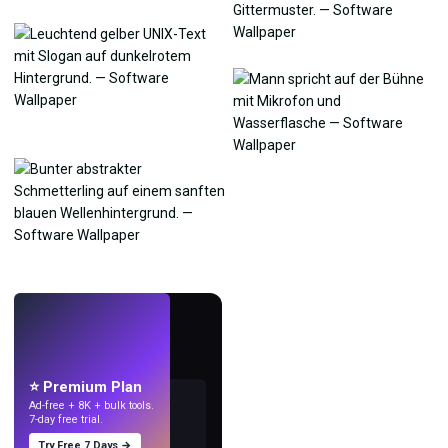
LIVE
Mach Wallpaper
mit KI.
⭐ Premium Plan
Ad-free + 8K + bulk tools.
7-day free trial.
Try Free 7 Days →