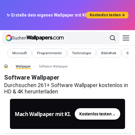
✨ Erstelle dein eigenes Wallpaper mit KI
Kostenlos testen →
Suchen
Wallpaper
Wallpaper
Wallpaper
Wallpaper
Wallp
Microsoft
Programmieren
Technologie
Bibliothek
Es C
Wallpaper
Software Wallpaper
Software Wallpaper
Durchsuchen 261+ Software Wallpaper kostenlos in
HD & 4K herunterladen
Mach Wallpaper mit KI.
Kostenlos testen
→