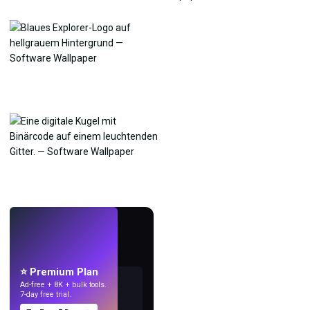
LIVE
Mach Wallpaper
mit KI.
⭐ Premium Plan
Ad-free + 8K + bulk tools.
7-day free trial.