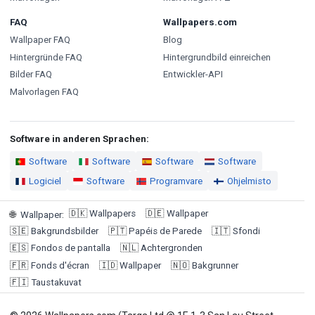
FAQ
Wallpapers.com
Wallpaper FAQ
Blog
Hintergründe FAQ
Hintergrundbild einreichen
Bilder FAQ
Entwickler-API
Malvorlagen FAQ
Software in anderen Sprachen:
Software
Software
Software
Software
Logiciel
Software
Programvare
Ohjelmisto
🇩🇰
Wallpapers
🇩🇪
Wallpaper
🌐
Wallpaper
:
🇸🇪
Bakgrundsbilder
🇵🇹
Papéis de Parede
🇮🇹
Sfondi
🇪🇸
Fondos de pantalla
🇳🇱
Achtergronden
🇫🇷
Fonds d'écran
🇮🇩
Wallpaper
🇳🇴
Bakgrunner
🇫🇮
Taustakuvat