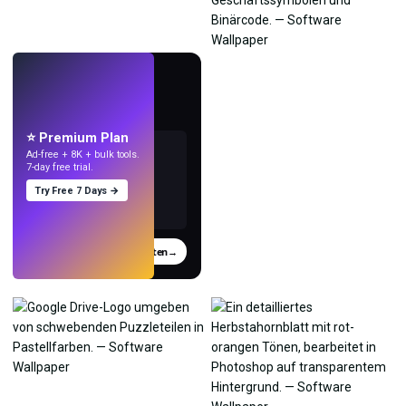
LIVE
Mach Wallpaper
mit KI.
⭐ Premium Plan
Ad-free + 8K + bulk tools.
7-day free trial.
Try Free 7 Days →
Testen
→
›