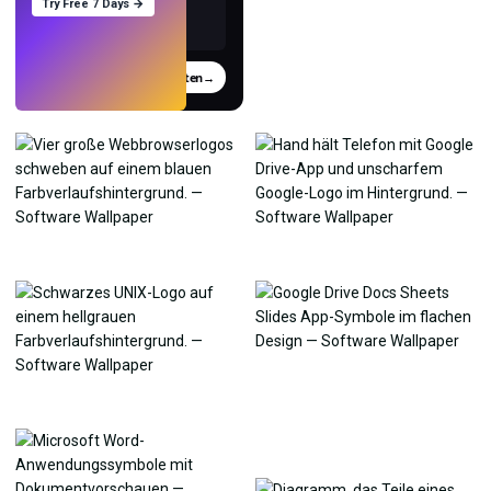
Try Free 7 Days →
Testen
→
›