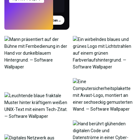
Testen
→
›