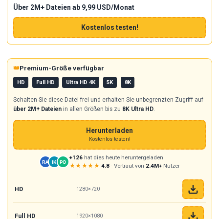
Über 2M+ Dateien ab 9,99 USD/Monat
Kostenlos testen!
👑
Premium-Größe verfügbar
HD
Full HD
Ultra HD 4K
5K
8K
Schalten Sie diese Datei frei und erhalten Sie unbegrenzten Zugriff auf
über 2M+ Dateien
in allen Größen bis zu
8K Ultra HD
.
Herunterladen
Kostenlos testen!
+126
hat dies heute heruntergeladen
RA
IK
PD
★★★★★
4.8
· Vertraut von
2.4M+
Nutzer
HD
1280×720
Full HD
1920×1080