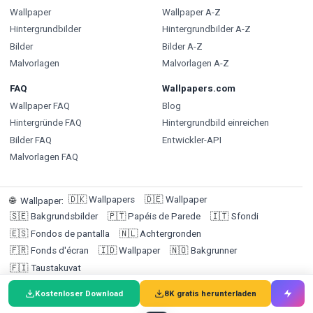
Wallpaper
Wallpaper A-Z
Hintergrundbilder
Hintergrundbilder A-Z
Bilder
Bilder A-Z
Malvorlagen
Malvorlagen A-Z
FAQ
Wallpapers.com
Wallpaper FAQ
Blog
Hintergründe FAQ
Hintergrundbild einreichen
Bilder FAQ
Entwickler-API
Malvorlagen FAQ
🇩🇰
Wallpapers
🇩🇪
Wallpaper
🌐
Wallpaper
:
🇸🇪
Bakgrundsbilder
🇵🇹
Papéis de Parede
🇮🇹
Sfondi
🇪🇸
Fondos de pantalla
🇳🇱
Achtergronden
🇫🇷
Fonds d'écran
🇮🇩
Wallpaper
🇳🇴
Bakgrunner
🇫🇮
Taustakuvat
Kostenloser Download
8K gratis herunterladen
© 2026 Wallpapers.com (Targa Ltd @ 1F, 1-3 San Lau Street,