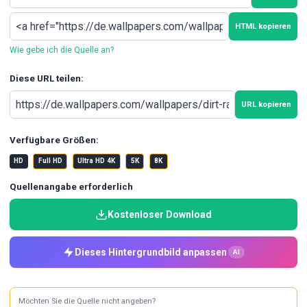
HTML kopieren
Wie gebe ich die Quelle an?
Diese URL teilen:
URL kopieren
Verfügbare Größen:
HD
Full HD
Ultra HD 4K
5K
8K
Quellenangabe erforderlich
Kostenloser Download
Dieses Hintergrundbild anpassen
AI
Möchten Sie die Quelle nicht angeben?