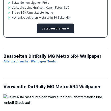
Setze deinen eigenen Preis
Verkaufe deine Grafiken, Kunst, Fotos, SVG
Bis zu 85% Umsatzbeteiligung
Kostenlos beitreten — starte in 30 Sekunden
Jetzt verdienen →
Bearbeiten DirtRally MG Metro 6R4 Wallpaper
Alle durchsuchen Wallpaper Tools ›
JPG-Kompressor
Live Wallpaper Maker
Hi
Verwandte DirtRally MG Metro 6R4 Wallpaper