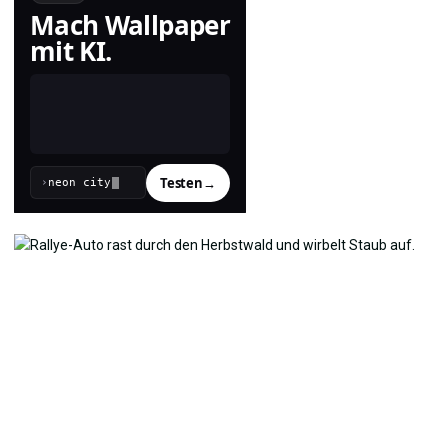
Mach Wallpaper
mit KI.
Testen
→
›