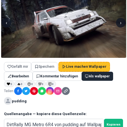
‹
›
Gefällt mir
Speichern
Live machen Wallpaper
Bearbeiten
Kommentar hinzufügen
Als wallpaper
❤
🔥
😍
💯
🤯
0
0
0
0
0
Teilen:
pudding
Quellenangabe — kopiere diese Quellenzeile:
Kopieren