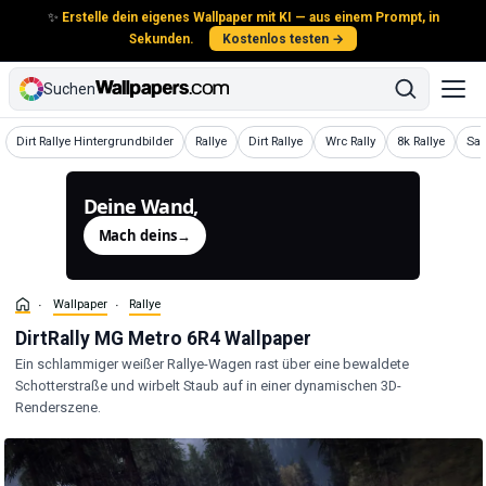
✨
Erstelle dein eigenes Wallpaper mit KI — aus einem Prompt, in
Sekunden.
Kostenlos testen →
Suchen
Wallpaper
Wallpaper
Wallpaper
Wallpaper
Wallpaper
Wal
Dirt Rallye Hintergrundbilder
Rallye
Dirt Rallye
Wrc Rally
8k Rallye
Sa
Deine Wand,
generiert.
Mach deins
→
Wallpaper
Rallye
DirtRally MG Metro 6R4 Wallpaper
Ein schlammiger weißer Rallye-Wagen rast über eine bewaldete
Schotterstraße und wirbelt Staub auf in einer dynamischen 3D-
Renderszene.