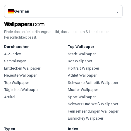
German
Finde das perfekte Hintergrundbild, das zu deinem Stil und deiner
Persönlichkeit passt.
Durchsuchen
Top Wallpaper
A-Z-Index
Stadt Wallpaper
Sammlungen
Rot Wallpaper
Entdecken Wallpaper
Portrait Wallpaper
Neueste Wallpaper
Athlet Wallpaper
Top Wallpaper
Schwarze Ästhetik Wallpaper
Tägliches Wallpaper
Muster Wallpaper
Artikel
Sport Wallpaper
Schwarz Und Weiß Wallpaper
Fernsehsendungen Wallpaper
Eishockey Wallpaper
Typen
Index