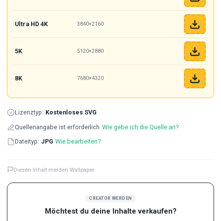
Ultra HD 4K
3840×2160
5K
5120×2880
8K
7680×4320
Lizenztyp:
Kostenloses SVG
Quellenangabe ist erforderlich
Wie gebe ich die Quelle an?
Dateityp:
JPG
Wie bearbeiten?
Diesen Inhalt melden Wallpaper
CREATOR WERDEN
Möchtest du deine Inhalte verkaufen?