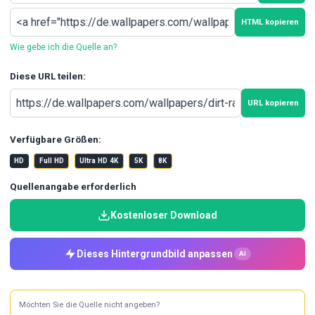
HTML kopieren
Wie gebe ich die Quelle an?
Diese URL teilen:
URL kopieren
Verfügbare Größen:
HD
Full HD
Ultra HD 4K
5K
8K
Quellenangabe erforderlich
Kostenloser Download
Dieses Hintergrundbild anpassen
AI
Möchten Sie die Quelle nicht angeben?