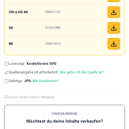
Ultra HD 4K
3840×2160
5K
5120×2880
8K
7680×4320
Lizenztyp:
Kostenloses SVG
Quellenangabe ist erforderlich
Wie gebe ich die Quelle an?
Dateityp:
JPG
Wie bearbeiten?
Diesen Inhalt melden Wallpaper
CREATOR WERDEN
Möchtest du deine Inhalte verkaufen?