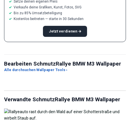
Setze deinen eigenen Preis
Verkaufe deine Grafiken, Kunst, Fotos, SVG
Bis zu 85% Umsatzbeteiligung
Kostenlos beitreten — starte in 30 Sekunden
Jetzt verdienen →
Bearbeiten SchmutzRallye BMW M3 Wallpaper
Alle durchsuchen Wallpaper Tools ›
JPG-Kompressor
Live Wallpaper Maker
Hi
Verwandte SchmutzRallye BMW M3 Wallpaper