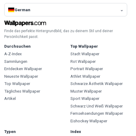
German
Finde das perfekte Hintergrundbild, das zu deinem Stil und deiner
Persönlichkeit passt.
Durchsuchen
Top Wallpaper
A-Z-Index
Stadt Wallpaper
Sammlungen
Rot Wallpaper
Entdecken Wallpaper
Portrait Wallpaper
Neueste Wallpaper
Athlet Wallpaper
Top Wallpaper
Schwarze Ästhetik Wallpaper
Tägliches Wallpaper
Muster Wallpaper
Artikel
Sport Wallpaper
Schwarz Und Weiß Wallpaper
Fernsehsendungen Wallpaper
Eishockey Wallpaper
Typen
Index