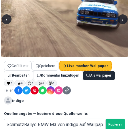
‹
›
Gefällt mir
Speichern
Live machen Wallpaper
Bearbeiten
Kommentar hinzufügen
Als wallpaper
❤
🔥
😍
💯
🤯
0
0
0
0
0
Teilen:
indigo
Quellenangabe — kopiere diese Quellenzeile:
Kopieren