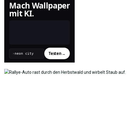
Mach Wallpaper
mit KI.
Testen
→
›