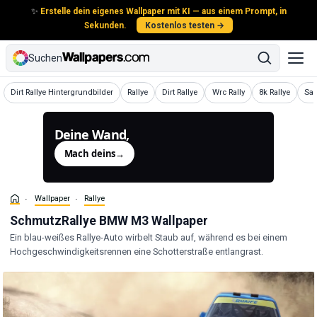
✨
Erstelle dein eigenes Wallpaper mit KI — aus einem Prompt, in
Sekunden.
Kostenlos testen →
Suchen
Wallpaper
Wallpaper
Wallpaper
Wallpaper
Wallpaper
Wal
Dirt Rallye Hintergrundbilder
Rallye
Dirt Rallye
Wrc Rally
8k Rallye
Sa
Deine Wand,
generiert.
Mach deins
→
Wallpaper
Rallye
SchmutzRallye BMW M3 Wallpaper
Ein blau-weißes Rallye-Auto wirbelt Staub auf, während es bei einem
Hochgeschwindigkeitsrennen eine Schotterstraße entlangrast.