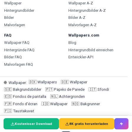
Wallpaper
Wallpaper A-Z
Hintergrundbilder
Hintergrundbilder A-Z
Bilder
Bilder A-Z
Malvorlagen
Malvorlagen A-Z
FAQ
Wallpapers.com
Wallpaper FAQ
Blog
Hintergründe FAQ
Hintergrundbild einreichen
Bilder FAQ
Entwickler-API
Malvorlagen FAQ
🇩🇰
Wallpapers
🇩🇪
Wallpaper
🌐
Wallpaper
:
🇸🇪
Bakgrundsbilder
🇵🇹
Papéis de Parede
🇮🇹
Sfondi
🇪🇸
Fondos de pantalla
🇳🇱
Achtergronden
🇫🇷
Fonds d'écran
🇮🇩
Wallpaper
🇳🇴
Bakgrunner
🇫🇮
Taustakuvat
Kostenloser Download
8K gratis herunterladen
© 2026 Wallpapers.com (Targa Ltd @ 1F, 1-3 San Lau Street,
Hung Hom, Hong Kong | Kundenservice: +852 92191684) /