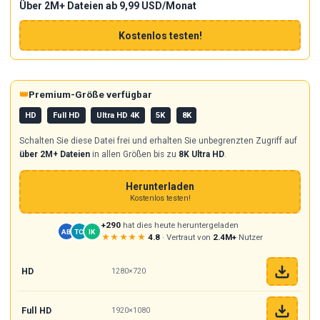
Über 2M+ Dateien ab 9,99 USD/Monat
Kostenlos testen!
👑
Premium-Größe verfügbar
HD
Full HD
Ultra HD 4K
5K
8K
Schalten Sie diese Datei frei und erhalten Sie unbegrenzten Zugriff auf
über 2M+ Dateien
in allen Größen bis zu
8K Ultra HD
.
Herunterladen
Kostenlos testen!
+290
hat dies heute heruntergeladen
AB
TC
IK
★★★★★
4.8
· Vertraut von
2.4M+
Nutzer
HD
1280×720
Full HD
1920×1080