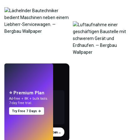
LIVE
Mach Wallpaper
mit KI.
⭐ Premium Plan
Ad-free + 8K + bulk tools.
7-day free trial.
Try Free 7 Days →
Testen
→
›