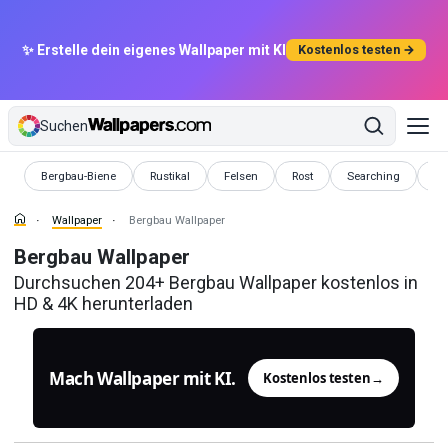
✨ Erstelle dein eigenes Wallpaper mit KI
Kostenlos testen →
Suchen
Wallpaper
Wallpaper
Wallpaper
Wallpaper
Wallpaper
Wa
Bergbau-Biene
Rustikal
Felsen
Rost
Searching
St
Wallpaper
Bergbau Wallpaper
Bergbau Wallpaper
Durchsuchen 204+ Bergbau Wallpaper kostenlos in
HD & 4K herunterladen
Mach Wallpaper mit KI.
Kostenlos testen
→