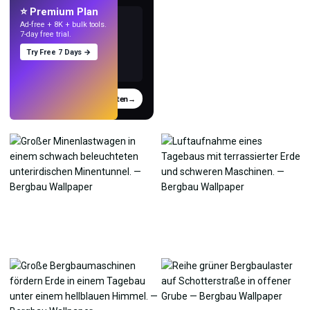
⭐ Premium Plan
Ad-free + 8K + bulk tools.
7-day free trial.
Try Free 7 Days →
Testen
→
›