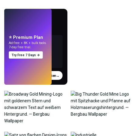
LIVE
Mach Wallpaper
mit KI.
⭐ Premium Plan
Ad-free + 8K + bulk tools.
7-day free trial.
Try Free 7 Days →
Testen
→
›