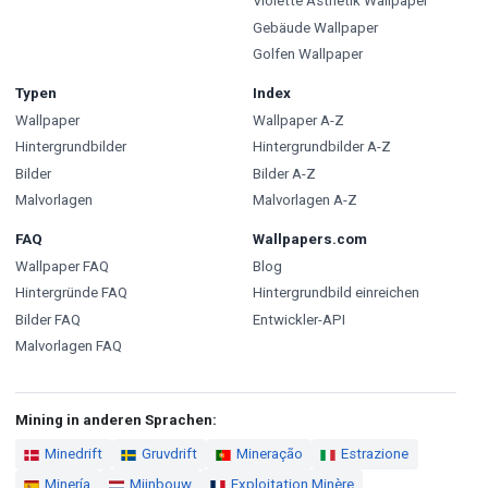
Violette Ästhetik Wallpaper
Gebäude Wallpaper
Golfen Wallpaper
Typen
Index
Wallpaper
Wallpaper A-Z
Hintergrundbilder
Hintergrundbilder A-Z
Bilder
Bilder A-Z
Malvorlagen
Malvorlagen A-Z
FAQ
Wallpapers.com
Wallpaper FAQ
Blog
Hintergründe FAQ
Hintergrundbild einreichen
Bilder FAQ
Entwickler-API
Malvorlagen FAQ
Mining in anderen Sprachen:
Minedrift
Gruvdrift
Mineração
Estrazione
Minería
Mijnbouw
Exploitation Minère