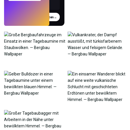
Testen
→
›