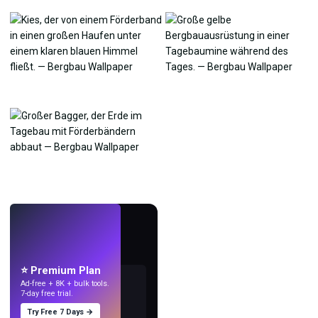
LIVE
Mach Wallpaper
mit KI.
⭐ Premium Plan
Ad-free + 8K + bulk tools.
7-day free trial.
Try Free 7 Days →