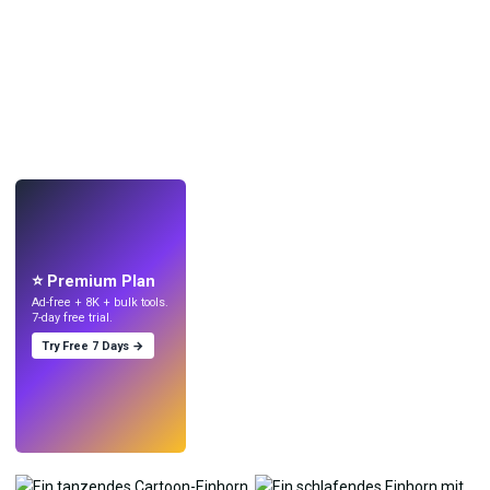
LIVE
Mach Wallpaper
mit KI.
⭐ Premium Plan
Ad-free + 8K + bulk tools.
7-day free trial.
Try Free 7 Days →
Testen
→
›