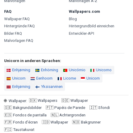
Malvorlagen
Malvorlagen A-Z
FAQ
Wallpapers.com
Wallpaper FAQ
Blog
Hintergründe FAQ
Hintergrundbild einreichen
Bilder FAQ
Entwickler-API
Malvorlagen FAQ
Unicorn in anderen Sprachen:
Enhjørning
Enhörning
Unicórnio
Unicorno
Unicorn
Eenhoorn
Licorne
Unicorn
Enhjørning
Yksisarvinen
🇩🇰
Wallpapers
🇩🇪
Wallpaper
🌐
Wallpaper
:
🇸🇪
Bakgrundsbilder
🇵🇹
Papéis de Parede
🇮🇹
Sfondi
🇪🇸
Fondos de pantalla
🇳🇱
Achtergronden
🇫🇷
Fonds d'écran
🇮🇩
Wallpaper
🇳🇴
Bakgrunner
🇫🇮
Taustakuvat