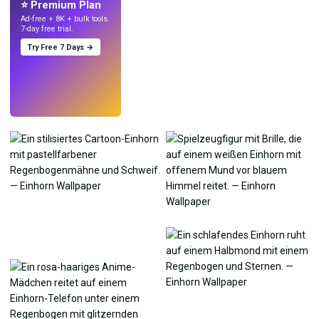
⭐ Premium Plan
Ad-free + 8K + bulk tools.
7-day free trial.
Try Free 7 Days →
Testen
→
›