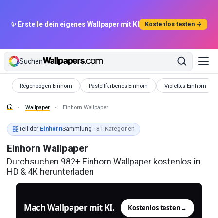
✨ Erstelle dein eigenes Wallpaper mit KI
Kostenlos testen →
Suchen
Wallpaper
Wallpaper
Wallpaper
Regenbogen Einhorn
Pastellfarbenes Einhorn
Violettes Einhorn
Wallpaper
Einhorn Wallpaper
Teil der
Einhorn
Sammlung
· 31 Kategorien
Einhorn Wallpaper
Durchsuchen 982+ Einhorn Wallpaper kostenlos in
HD & 4K herunterladen
Mach Wallpaper mit KI.
Kostenlos testen
→