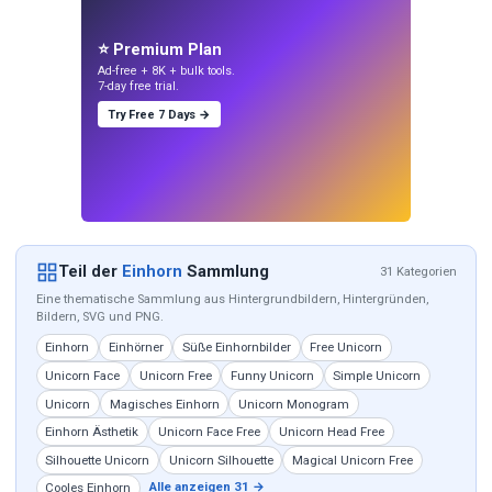
⭐ Premium Plan
Ad-free + 8K + bulk tools.
7-day free trial.
Try Free 7 Days →
Teil der
Einhorn
Sammlung
31 Kategorien
Eine thematische Sammlung aus Hintergrundbildern, Hintergründen,
Bildern, SVG und PNG.
Einhorn
Einhörner
Süße Einhornbilder
Free Unicorn
Unicorn Face
Unicorn Free
Funny Unicorn
Simple Unicorn
Unicorn
Magisches Einhorn
Unicorn Monogram
Einhorn Ästhetik
Unicorn Face Free
Unicorn Head Free
Silhouette Unicorn
Unicorn Silhouette
Magical Unicorn Free
Alle anzeigen 31 →
Cooles Einhorn