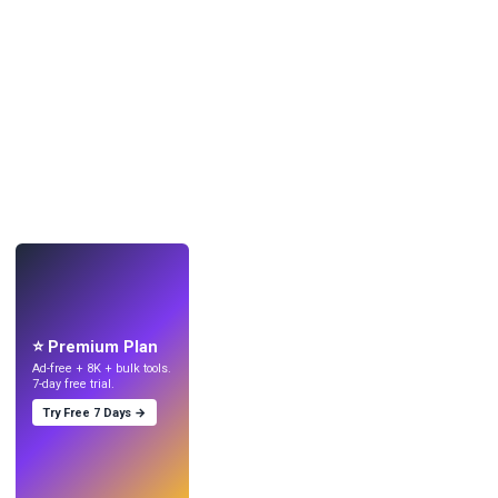
LIVE
Mach Wallpaper
mit KI.
⭐ Premium Plan
Ad-free + 8K + bulk tools.
7-day free trial.
Try Free 7 Days →
Testen
→
›