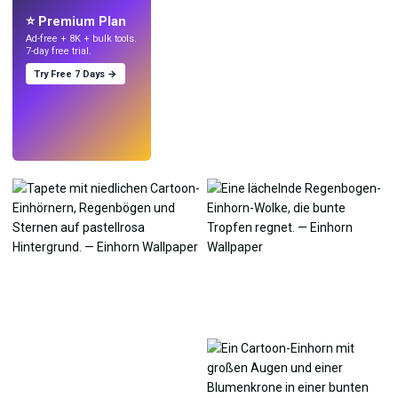
⭐ Premium Plan
Ad-free + 8K + bulk tools.
7-day free trial.
Try Free 7 Days →
Testen
→
›