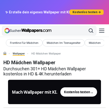
✨ Erstelle dein eigenes Wallpaper mit KI
Kostenlos testen →
Suchen
Wallpaper
Wallpaper
Wallpaper
Frontline Für Mädchen
Mädchen Im Teenageralter
Mädchen
Wallpaper
HD Mädchen Wallpaper
HD Mädchen Wallpaper
Durchsuchen 301+ HD Mädchen Wallpaper
kostenlos in HD & 4K herunterladen
Mach Wallpaper mit KI.
Kostenlos testen
→