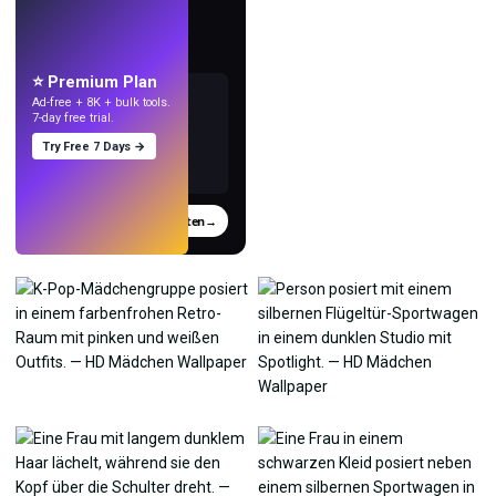
LIVE
Mach Wallpaper
mit KI.
⭐ Premium Plan
Ad-free + 8K + bulk tools.
7-day free trial.
Try Free 7 Days →
Testen
→
›