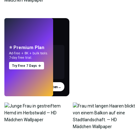
LIVE
Mach Wallpaper
mit KI.
⭐ Premium Plan
Ad-free + 8K + bulk tools.
7-day free trial.
Try Free 7 Days →
Testen
→
›