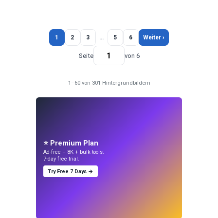
1
2
3
…
5
6
Weiter ›
Seite
von 6
1–60 von 301 Hintergrundbildern
⭐ Premium Plan
Ad-free + 8K + bulk tools.
7-day free trial.
Try Free 7 Days →