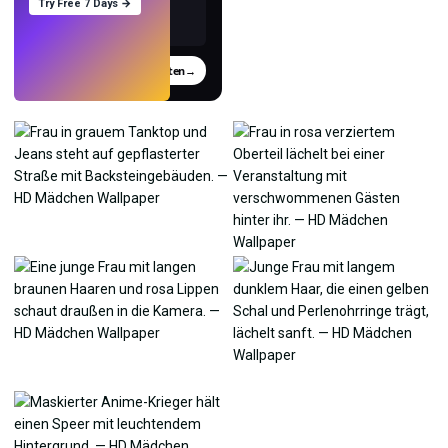
Try Free 7 Days →
Testen
→
›