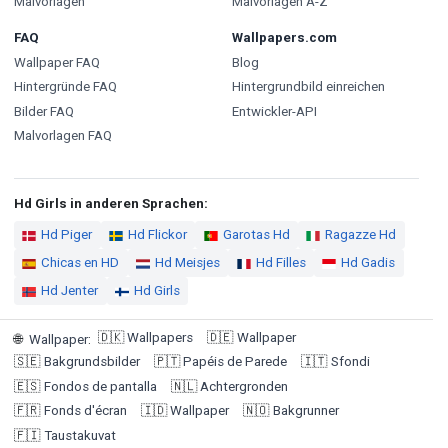
Malvorlagen
Malvorlagen A-Z
FAQ
Wallpapers.com
Wallpaper FAQ
Blog
Hintergründe FAQ
Hintergrundbild einreichen
Bilder FAQ
Entwickler-API
Malvorlagen FAQ
Hd Girls in anderen Sprachen:
Hd Piger
Hd Flickor
Garotas Hd
Ragazze Hd
Chicas en HD
Hd Meisjes
Hd Filles
Hd Gadis
Hd Jenter
Hd Girls
🇩🇰
Wallpapers
🇩🇪
Wallpaper
🌐
Wallpaper
:
🇸🇪
Bakgrundsbilder
🇵🇹
Papéis de Parede
🇮🇹
Sfondi
🇪🇸
Fondos de pantalla
🇳🇱
Achtergronden
🇫🇷
Fonds d'écran
🇮🇩
Wallpaper
🇳🇴
Bakgrunner
🇫🇮
Taustakuvat