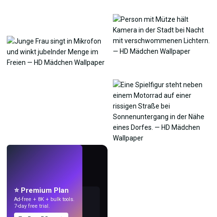
LIVE
Mach Wallpaper
mit KI.
⭐ Premium Plan
Ad-free + 8K + bulk tools.
7-day free trial.