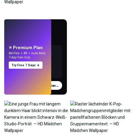
LIVE
Mach Wallpaper
mit KI.
⭐ Premium Plan
Ad-free + 8K + bulk tools.
7-day free trial.
Try Free 7 Days →
Testen
→
›