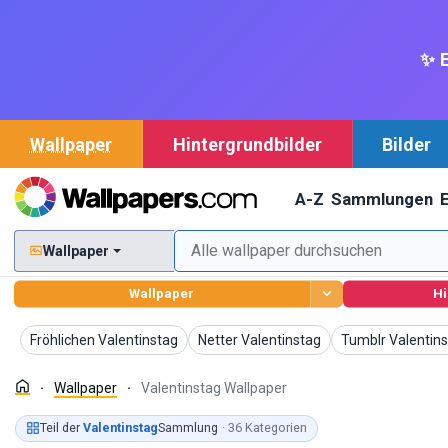
✨ E
Wallpaper
Hintergrundbilder
Bilder
A-Z
Sammlungen
Wallpaper
Wallpaper
Hi
Wallpaper
Wallpaper
Wallpaper
Fröhlichen Valentinstag
Netter Valentinstag
Tumblr Valentin
Wallpaper
Valentinstag Wallpaper
Teil der
Valentinstag
Sammlung
· 36 Kategorien