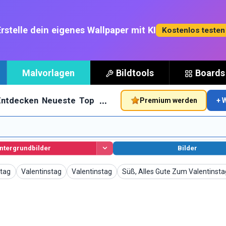
rstelle dein eigenes Wallpaper mit KI
Kostenlos teste
Malvorlagen
Bildtools
Boards
…
Entdecken
Neueste
Top
Premium werden
+ 
ntergrundbilder
Bilder
Wallpaper
Wallpaper
Wallpaper
stag
Valentinstag
Valentinstag
Süß, Alles Gute Zum Valentinsta