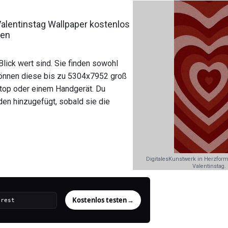
alentinstag Wallpaper kostenlos
den
lick wert sind. Sie finden sowohl
 können diese bis zu 5304x7952 groß
ptop oder einem Handgerät. Du
en hinzugefügt, sobald sie die
DigitalesKunstwerk in Herzfor
Valentinstag.
Kostenlos testen
→